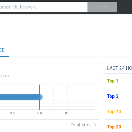
Search
CE
LAST 24 H
30 days
Top 1
Top 3
Top 10
-0.5
0.0
0.5
Total terms:
0
Top 20