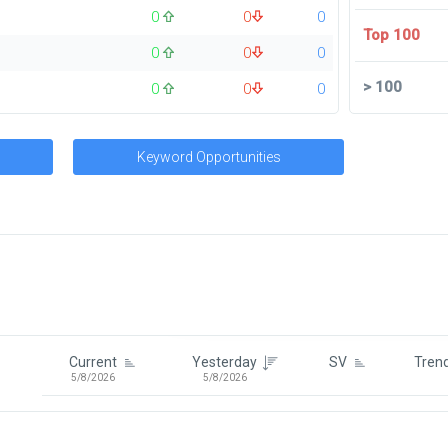
0
0
0
Top 100
0
0
0
>
100
0
0
0
Keyword Opportunities
Signin To View Up To 100 Keywor
Signin With:
Google
Current
Yesterday
SV
Tren
5/8/2026
5/8/2026