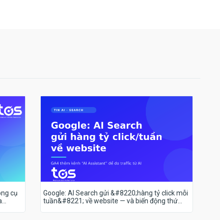
ông cụ
Google: AI Search gửi &#8220;hàng tỷ click mỗi
a
tuần&#8221; về website — và biến động thứ
hạng 18–19/7 nói lên điều gì?