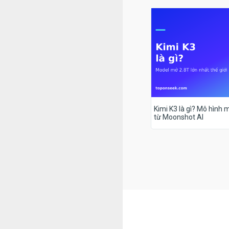
Kimi K3 là gì? Mô hình m
từ Moonshot AI