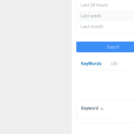
Last 24 hours
Last week
Last month
Export
KeyWords
URl
Keyword