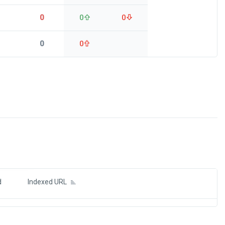
0
0
0
0
0
ds
d
Indexed URL