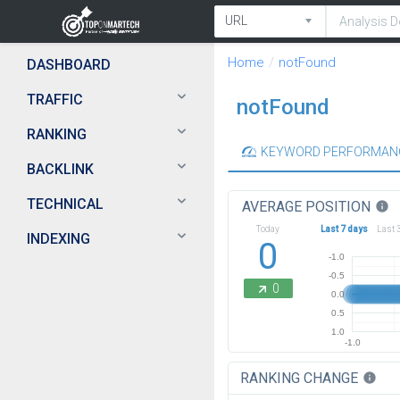
Home
notFound
DASHBOARD
TRAFFIC
notFound
RANKING
KEYWORD PERFORMAN
BACKLINK
TECHNICAL
AVERAGE POSITION
info
Today
Last 7 days
Last 
INDEXING
0
-1.0
-0.5
0
0.0
0.5
1.0
-1.0
RANKING CHANGE
info