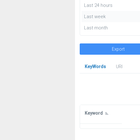
Last 24 hours
Last week
Last month
Export
KeyWords
URl
Keyword