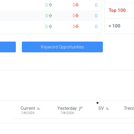
0
0
0
Top 100
0
0
0
>
100
0
0
0
Keyword Opportunities
Signin To View Up To 100 Keywor
Signin With:
Google
Current
Yesterday
SV
Tren
7/8/2026
7/8/2026