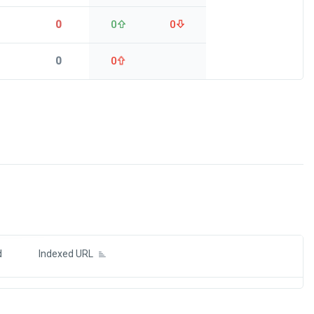
0
0
0
0
0
ds
d
Indexed URL