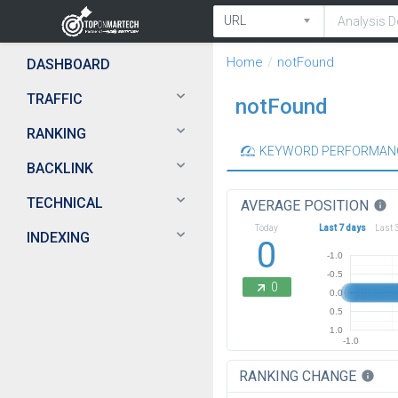
Home
notFound
DASHBOARD
TRAFFIC
notFound
RANKING
KEYWORD PERFORMAN
BACKLINK
TECHNICAL
AVERAGE POSITION
info
Today
Last 7 days
Last 
INDEXING
0
-1.0
-0.5
0
0.0
0.5
1.0
-1.0
RANKING CHANGE
info