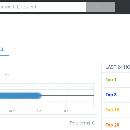
Search
CE
LAST 24 H
30 days
Top 1
Top 3
Top 10
-0.5
0.0
0.5
Total terms:
0
Top 20