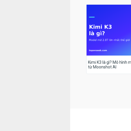
Kimi K3 là gì? Mô hình m
từ Moonshot AI