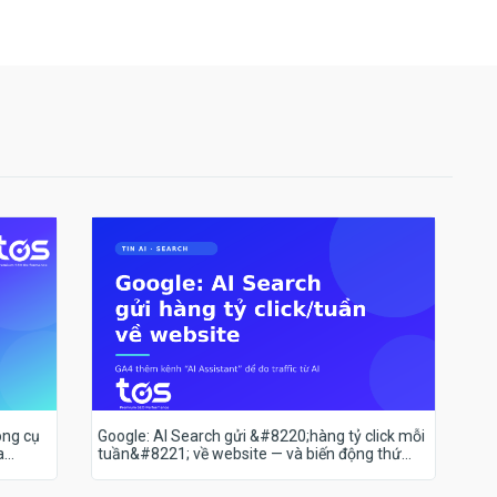
ông cụ
Google: AI Search gửi &#8220;hàng tỷ click mỗi
a
tuần&#8221; về website — và biến động thứ
hạng 18–19/7 nói lên điều gì?