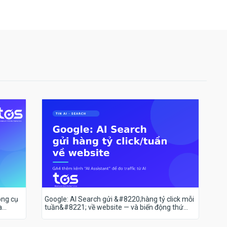
ông cụ
Google: AI Search gửi &#8220;hàng tỷ click mỗi
a
tuần&#8221; về website — và biến động thứ
hạng 18–19/7 nói lên điều gì?