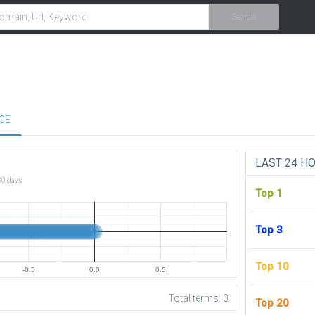
Search
CE
LAST 24 H
30 days
Top 1
Top 3
Top 10
-0.5
0.0
0.5
Total terms:
0
Top 20