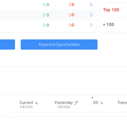
0
0
0
Top 100
0
0
0
>
100
0
0
0
Keyword Opportunities
Signin To View Up To 100 Keywor
Signin With:
Google
Current
Yesterday
SV
Tren
5/8/2026
5/8/2026