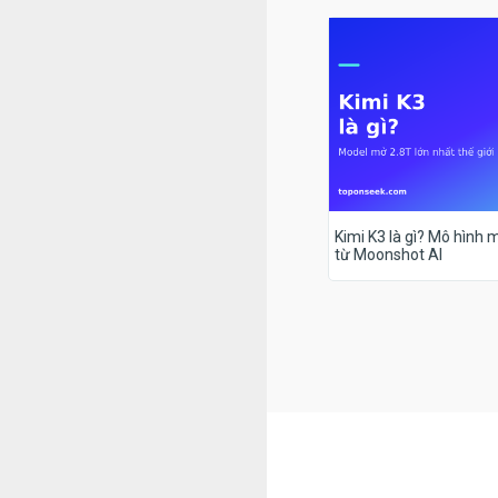
Kimi K3 là gì? Mô hình m
từ Moonshot AI