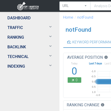
Home
notFound
DASHBOARD
TRAFFIC
notFound
RANKING
KEYWORD PERFORMAN
BACKLINK
TECHNICAL
AVERAGE POSITION
info
Today
Last 7 days
Last 
INDEXING
0
-1.0
-0.5
0
0.0
0.5
1.0
-1.0
RANKING CHANGE
info