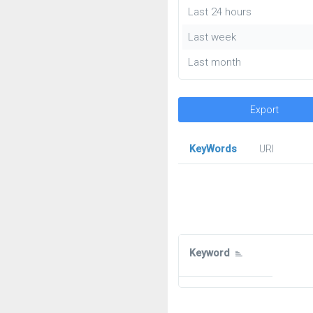
Last 24 hours
Last week
Last month
Export
KeyWords
URl
Keyword