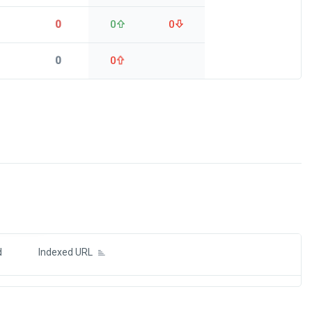
0
0
0
0
0
ds
d
Indexed URL