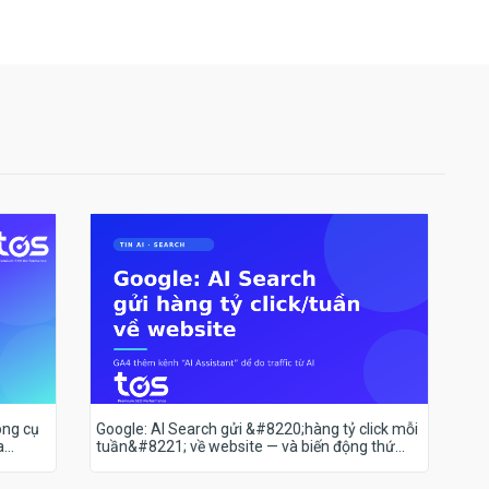
ông cụ
Google: AI Search gửi &#8220;hàng tỷ click mỗi
a
tuần&#8221; về website — và biến động thứ
hạng 18–19/7 nói lên điều gì?