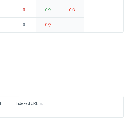
0
0
0
0
0
ds
d
Indexed URL