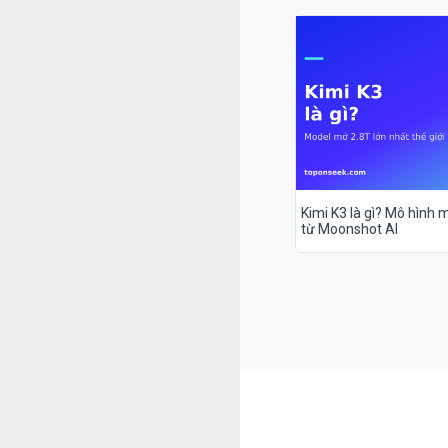
Kimi K3 là gì? Mô hình m
từ Moonshot AI