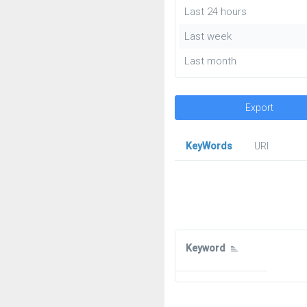
Last 24 hours
Last week
Last month
Export
KeyWords
URl
Keyword