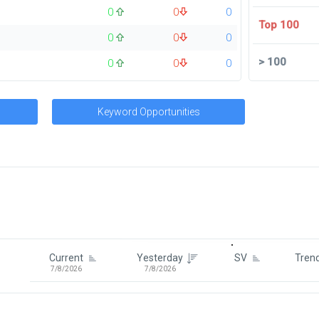
0
0
0
Top 100
0
0
0
>
100
0
0
0
Keyword Opportunities
Signin To View Up To 100 Keywor
Signin With:
Google
Current
Yesterday
SV
Tren
7/8/2026
7/8/2026