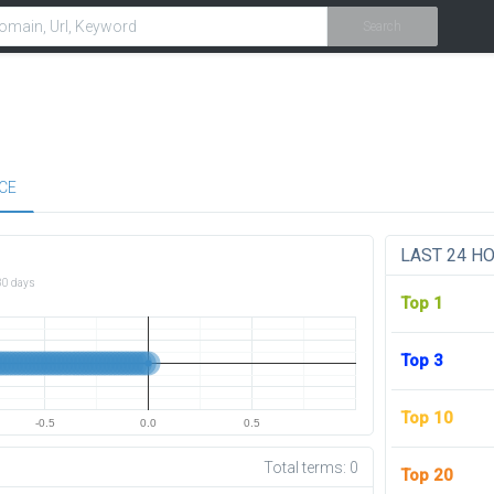
Search
CE
LAST 24 H
30 days
Top 1
Top 3
Top 10
-0.5
0.0
0.5
Total terms:
0
Top 20