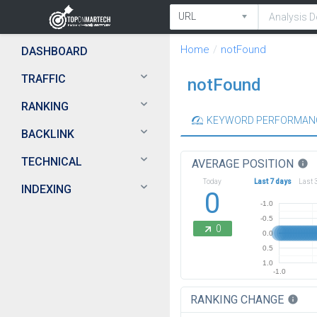
Home
notFound
DASHBOARD
TRAFFIC
notFound
RANKING
KEYWORD PERFORMAN
BACKLINK
TECHNICAL
AVERAGE POSITION
info
Today
Last 7 days
Last 
INDEXING
0
-1.0
-0.5
0
0.0
0.5
1.0
-1.0
RANKING CHANGE
info