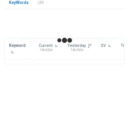
KeyWords
URl
Signin To View Up To 100 Keywords
Signin With:
Google
Keyword
Current
Yesterday
SV
Tre
7/8/2026
7/8/2026