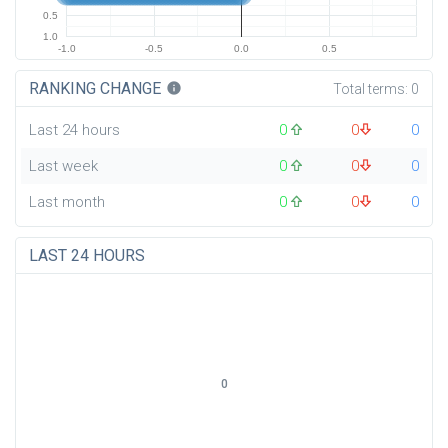
0.5
1.0
-1.0
-0.5
0.0
0.5
RANKING CHANGE
info
Total terms:
0
Last 24 hours
0
0
0
Last week
0
0
0
Last month
0
0
0
LAST 24 HOURS
0