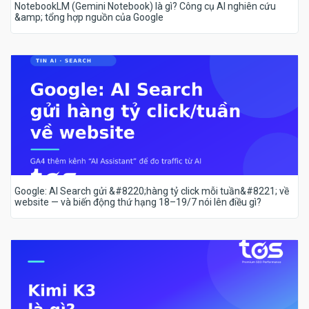
NotebookLM (Gemini Notebook) là gì? Công cụ AI nghiên cứu
&amp; tổng hợp nguồn của Google
Google: AI Search gửi &#8220;hàng tỷ click mỗi tuần&#8221; về
website — và biến động thứ hạng 18–19/7 nói lên điều gì?