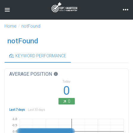
Toggle navigation
Home
notFound
notFound
KEYWORD PERFORMANCE
AVERAGE POSITION
info
Today
0
0
Last 7 days
Last 30 days
-1.0
-0.5
0.0