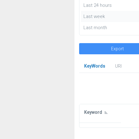
Last 24 hours
Last week
Last month
Export
KeyWords
URl
Keyword