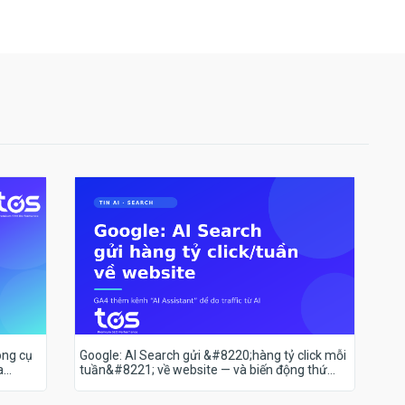
ông cụ
Google: AI Search gửi &#8220;hàng tỷ click mỗi
a
tuần&#8221; về website — và biến động thứ
hạng 18–19/7 nói lên điều gì?