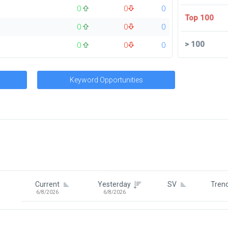
0
0
0
Top 100
0
0
0
>
100
0
0
0
Keyword Opportunities
Signin To View Up To 100 Keywor
Signin With:
Google
Current
Yesterday
SV
Tren
6/8/2026
6/8/2026