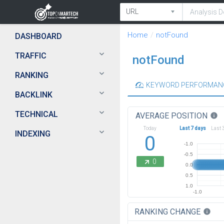
Home
notFound
DASHBOARD
TRAFFIC
notFound
RANKING
KEYWORD PERFORMAN
BACKLINK
TECHNICAL
AVERAGE POSITION
info
Today
Last 7 days
Last 
INDEXING
0
-1.0
-0.5
0
0.0
0.5
1.0
-1.0
RANKING CHANGE
info