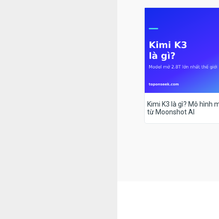
Kimi K3 là gì? Mô hình m
từ Moonshot AI