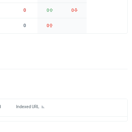
0
0
0
0
0
ds
d
Indexed URL