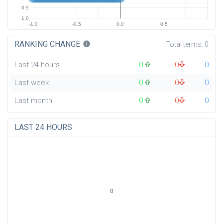
0.5
1.0
-1.0
-0.5
0.0
0.5
RANKING CHANGE
info
Total terms:
0
Last 24 hours
0
0
0
Last week
0
0
0
Last month
0
0
0
LAST 24 HOURS
0