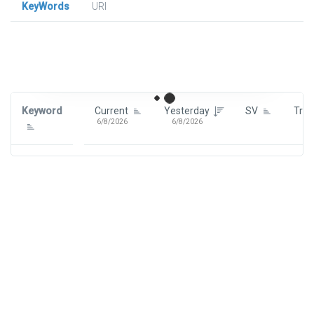
KeyWords
URl
Signin To View Up To 100 Keywords
Signin With:
Google
Keyword
Current
Yesterday
SV
Tre
6/8/2026
6/8/2026