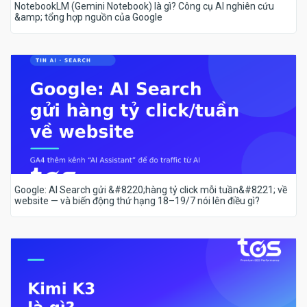
NotebookLM (Gemini Notebook) là gì? Công cụ AI nghiên cứu
&amp; tổng hợp nguồn của Google
Google: AI Search gửi &#8220;hàng tỷ click mỗi tuần&#8221; về
website — và biến động thứ hạng 18–19/7 nói lên điều gì?