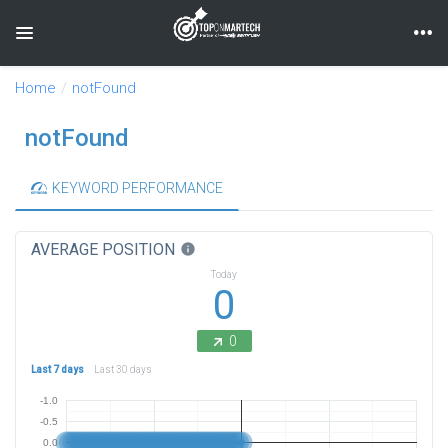
Toggle navigation
Home
notFound
notFound
KEYWORD PERFORMANCE
AVERAGE POSITION
info
Today
0
0
Last 7 days
Last 30 days
-1.0
-0.5
0.0