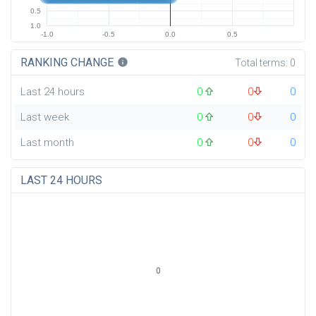
0.5
1.0
-1.0
-0.5
0.0
0.5
RANKING CHANGE
info
Total terms:
0
Last 24 hours
0
0
0
Last week
0
0
0
Last month
0
0
0
LAST 24 HOURS
0