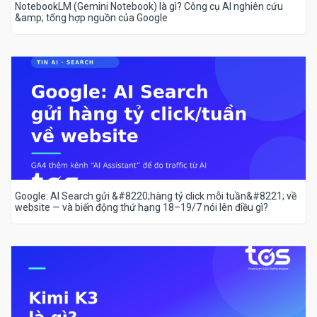
NotebookLM (Gemini Notebook) là gì? Công cụ AI nghiên cứu
&amp; tổng hợp nguồn của Google
Google: AI Search gửi &#8220;hàng tỷ click mỗi tuần&#8221; về
website — và biến động thứ hạng 18–19/7 nói lên điều gì?