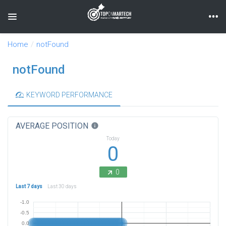
Toggle navigation
Home
notFound
notFound
KEYWORD PERFORMANCE
AVERAGE POSITION
info
Today
0
0
Last 7 days
Last 30 days
-1.0
-0.5
0.0