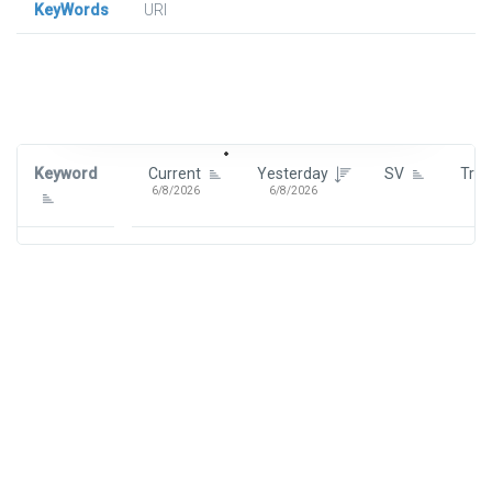
KeyWords
URl
Signin To View Up To 100 Keywords
Signin With:
Google
Keyword
Current
Yesterday
SV
Tre
6/8/2026
6/8/2026