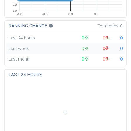
0.5
1.0
-1.0
-0.5
0.0
0.5
RANKING CHANGE
info
Total terms:
0
Last 24 hours
0
0
0
Last week
0
0
0
Last month
0
0
0
LAST 24 HOURS
0