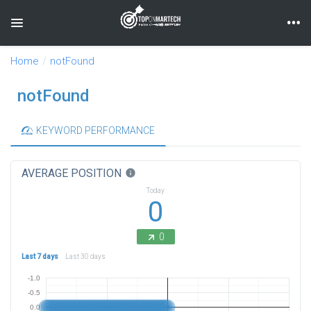
Toggle navigation
Home
notFound
notFound
KEYWORD PERFORMANCE
AVERAGE POSITION
info
Today
0
0
Last 7 days
Last 30 days
-1.0
-0.5
0.0