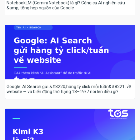
NotebookLM (Gemini Notebook) là gì? Công cụ AI nghiên cứu
&amp; tổng hợp nguồn của Google
Google: AI Search gửi &#8220;hàng tỷ click mỗi tuần&#8221; về
website — và biến động thứ hạng 18–19/7 nói lên điều gì?