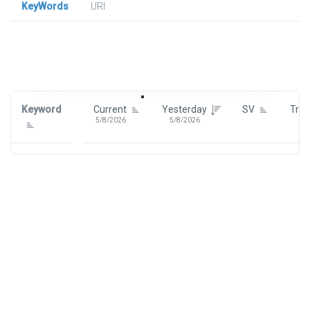
KeyWords
URl
Signin To View Up To 100 Keywords
Signin With:
Google
Keyword
Current
Yesterday
SV
Tre
5/8/2026
5/8/2026