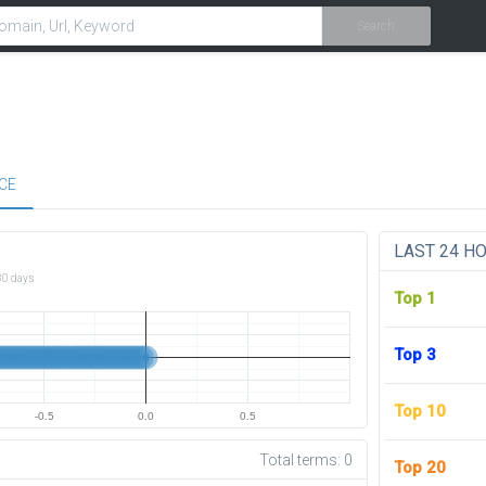
Search
CE
LAST 24 H
30 days
Top 1
Top 3
Top 10
-0.5
0.0
0.5
Total terms:
0
Top 20