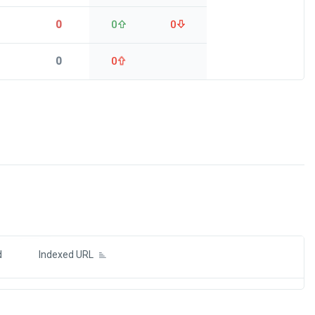
0
0
0
0
0
ds
d
Indexed URL