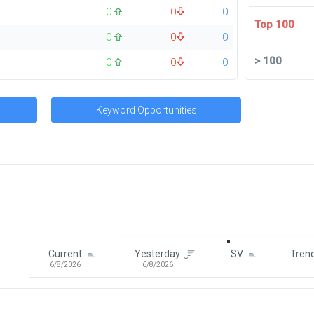
0
0
0
Top 100
0
0
0
>
100
0
0
0
Keyword Opportunities
Signin To View Up To 100 Keywor
Signin With:
Google
Current
Yesterday
SV
Tren
6/8/2026
6/8/2026