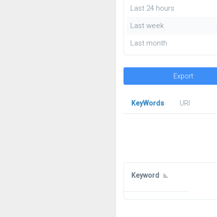
Last 24 hours
Last week
Last month
Export
KeyWords
URl
Keyword