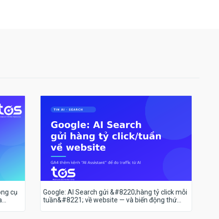
ông cụ
Google: AI Search gửi &#8220;hàng tỷ click mỗi
a
tuần&#8221; về website — và biến động thứ
hạng 18–19/7 nói lên điều gì?