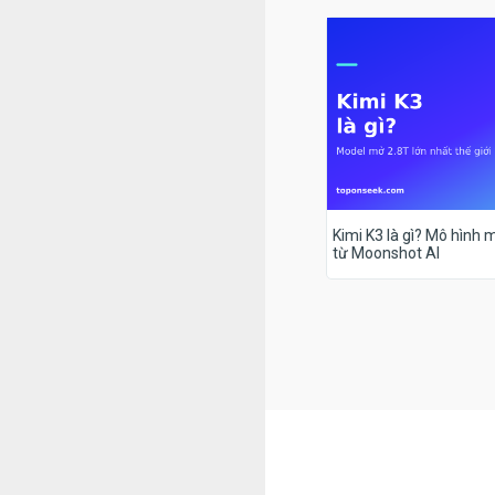
Kimi K3 là gì? Mô hình m
từ Moonshot AI