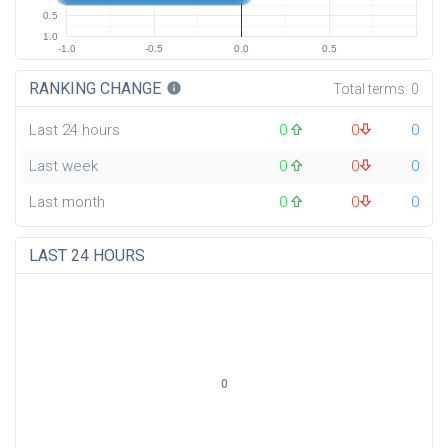
0.5
1.0
-1.0
-0.5
0.0
0.5
RANKING CHANGE
info
Total terms:
0
Last 24 hours
0
0
0
Last week
0
0
0
Last month
0
0
0
LAST 24 HOURS
0