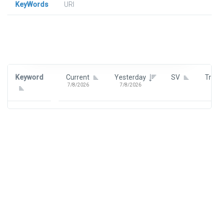
KeyWords
URl
Signin To View Up To 100 Keywords
Signin With:
Google
Keyword
Current
Yesterday
SV
Tre
7/8/2026
7/8/2026