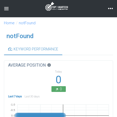
Toggle navigation
Home
notFound
notFound
KEYWORD PERFORMANCE
AVERAGE POSITION
info
Today
0
0
Last 7 days
Last 30 days
-1.0
-0.5
0.0