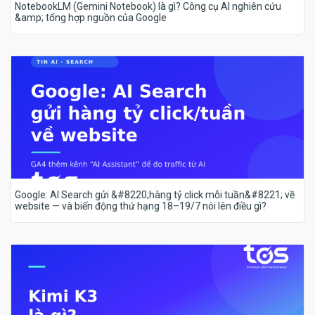
NotebookLM (Gemini Notebook) là gì? Công cụ AI nghiên cứu
&amp; tổng hợp nguồn của Google
Google: AI Search gửi &#8220;hàng tỷ click mỗi tuần&#8221; về
website — và biến động thứ hạng 18–19/7 nói lên điều gì?