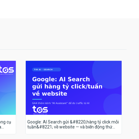
ông cụ
Google: AI Search gửi &#8220;hàng tỷ click mỗi
a
tuần&#8221; về website — và biến động thứ
hạng 18–19/7 nói lên điều gì?