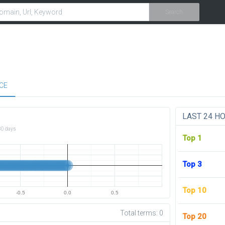
Search
CE
LAST 24 H
30 days
Top 1
Top 3
Top 10
-0.5
0.0
0.5
Total terms:
0
Top 20