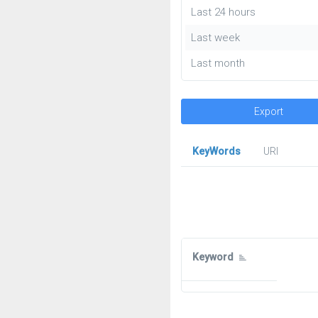
Last 24 hours
Last week
Last month
Export
KeyWords
URl
Keyword