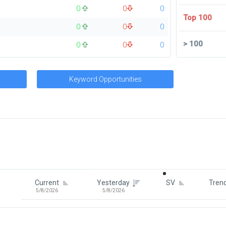
0
0
0
Top 100
0
0
0
>
100
0
0
0
Keyword Opportunities
Signin To View Up To 100 Keywor
Signin With:
Google
Current
Yesterday
SV
Tren
5/8/2026
5/8/2026