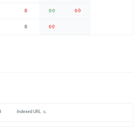
0
0
0
0
0
ds
d
Indexed URL