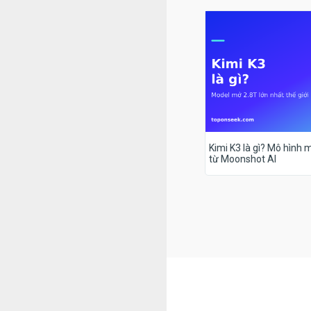
Kimi K3 là gì? Mô hình m
từ Moonshot AI