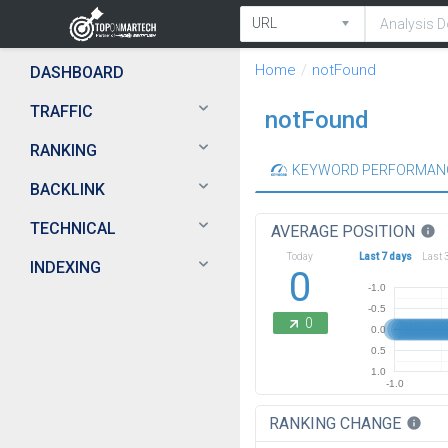
Home
notFound
DASHBOARD
TRAFFIC
notFound
RANKING
KEYWORD PERFORMAN
BACKLINK
TECHNICAL
AVERAGE POSITION
info
Today
Last 7 days
Last 
INDEXING
0
-1.0
-0.5
0
0.0
0.5
1.0
-1.0
RANKING CHANGE
info