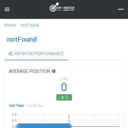
Toggle navigation
Home
notFound
notFound
KEYWORD PERFORMANCE
AVERAGE POSITION
info
Today
0
0
Last 7 days
Last 30 days
-1.0
-0.5
0.0