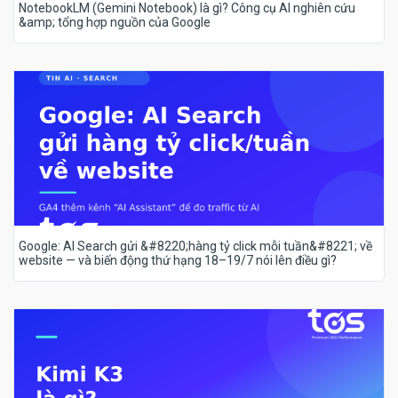
NotebookLM (Gemini Notebook) là gì? Công cụ AI nghiên cứu
&amp; tổng hợp nguồn của Google
Google: AI Search gửi &#8220;hàng tỷ click mỗi tuần&#8221; về
website — và biến động thứ hạng 18–19/7 nói lên điều gì?