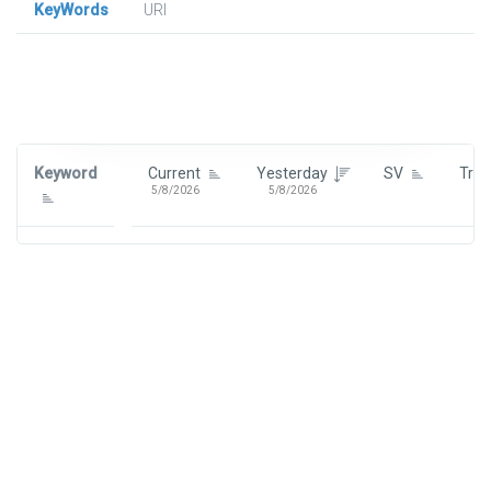
KeyWords
URl
Signin To View Up To 100 Keywords
Signin With:
Google
Keyword
Current
Yesterday
SV
Tre
5/8/2026
5/8/2026