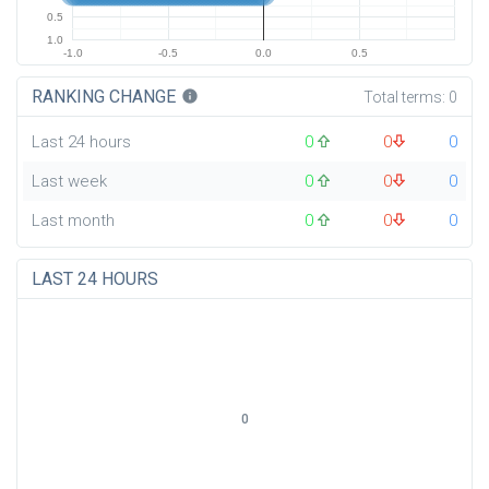
0.5
1.0
-1.0
-0.5
0.0
0.5
RANKING CHANGE
info
Total terms:
0
Last 24 hours
0
0
0
Last week
0
0
0
Last month
0
0
0
LAST 24 HOURS
0