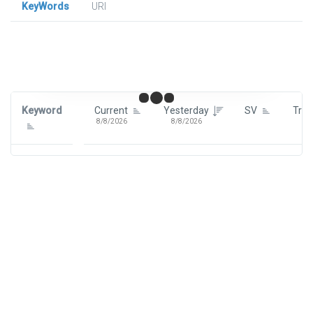
KeyWords
URl
Signin To View Up To 100 Keywords
Signin With:
Google
Keyword
Current
Yesterday
SV
Tre
8/8/2026
8/8/2026