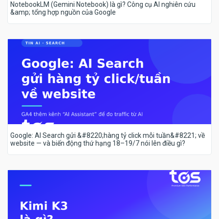
NotebookLM (Gemini Notebook) là gì? Công cụ AI nghiên cứu
&amp; tổng hợp nguồn của Google
Google: AI Search gửi &#8220;hàng tỷ click mỗi tuần&#8221; về
website — và biến động thứ hạng 18–19/7 nói lên điều gì?