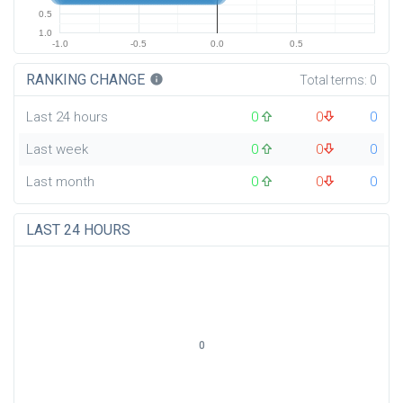
0.5
1.0
-1.0
-0.5
0.0
0.5
RANKING CHANGE
info
Total terms:
0
Last 24 hours
0
0
0
Last week
0
0
0
Last month
0
0
0
LAST 24 HOURS
0