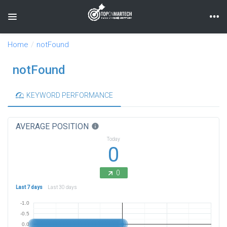
Toggle navigation
Home
notFound
notFound
KEYWORD PERFORMANCE
AVERAGE POSITION
info
Today
0
0
Last 7 days
Last 30 days
-1.0
-0.5
0.0