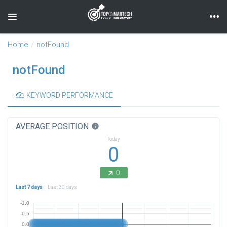
Toggle navigation
Home
notFound
notFound
KEYWORD PERFORMANCE
AVERAGE POSITION
info
Today
0
0
Last 7 days
Last 30 days
-1.0
-0.5
0.0