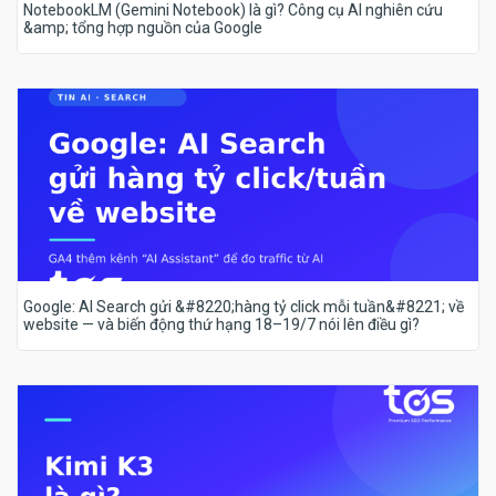
NotebookLM (Gemini Notebook) là gì? Công cụ AI nghiên cứu
&amp; tổng hợp nguồn của Google
Google: AI Search gửi &#8220;hàng tỷ click mỗi tuần&#8221; về
website — và biến động thứ hạng 18–19/7 nói lên điều gì?