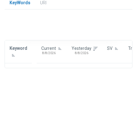
KeyWords
URl
Signin To View Up To 100 Keywords
Signin With:
Google
Keyword
Current
Yesterday
SV
Tre
8/8/2026
8/8/2026