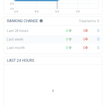
0.5
1.0
-1.0
-0.5
0.0
0.5
RANKING CHANGE
info
Total terms:
0
Last 24 hours
0
0
0
Last week
0
0
0
Last month
0
0
0
LAST 24 HOURS
0