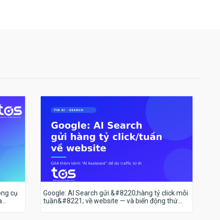
ông cụ
Google: AI Search gửi &#8220;hàng tỷ click mỗi
a
tuần&#8221; về website — và biến động thứ
hạng 18–19/7 nói lên điều gì?