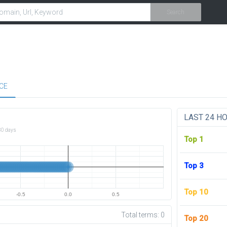
Search
CE
LAST 24 H
30 days
Top 1
Top 3
Top 10
-0.5
0.0
0.5
Total terms:
0
Top 20