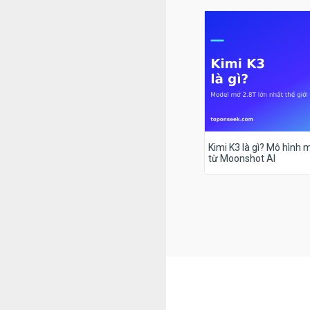
Kimi K3 là gì? Mô hình m
từ Moonshot AI