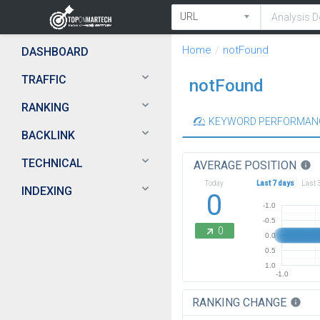
Home
notFound
DASHBOARD
TRAFFIC
notFound
RANKING
KEYWORD PERFORMAN
BACKLINK
TECHNICAL
AVERAGE POSITION
info
Today
Last 7 days
Last 
INDEXING
0
-1.0
-0.5
0
0.0
0.5
1.0
-1.0
RANKING CHANGE
info