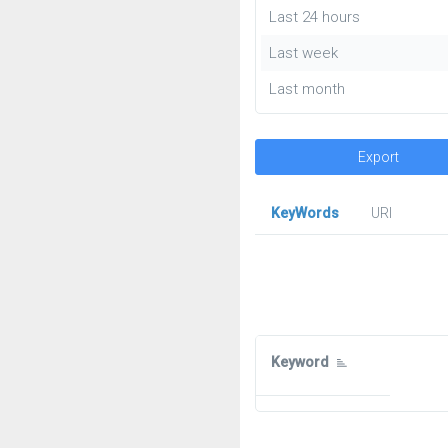
Last 24 hours
Last week
Last month
Export
KeyWords
URl
Keyword