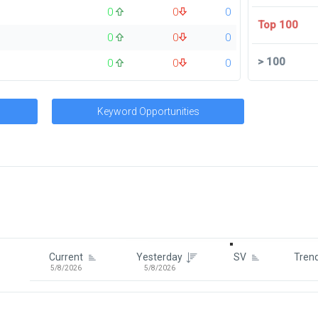
0
0
0
Top 100
0
0
0
>
100
0
0
0
Keyword Opportunities
Signin To View Up To 100 Keywor
Signin With:
Google
Current
Yesterday
SV
Tren
5/8/2026
5/8/2026