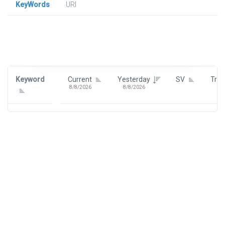
KeyWords
URl
Signin To View Up To 100 Keywords
Signin With:
Google
Keyword
Current
Yesterday
SV
Tre
8/8/2026
8/8/2026