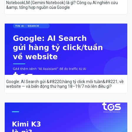
NotebookLM (Gemini Notebook) là gì? Công cụ AI nghiên cứu
&amp; tổng hợp nguồn của Google
Google: AI Search gửi &#8220;hàng tỷ click mỗi tuần&#8221; về
website — và biến động thứ hạng 18–19/7 nói lên điều gì?