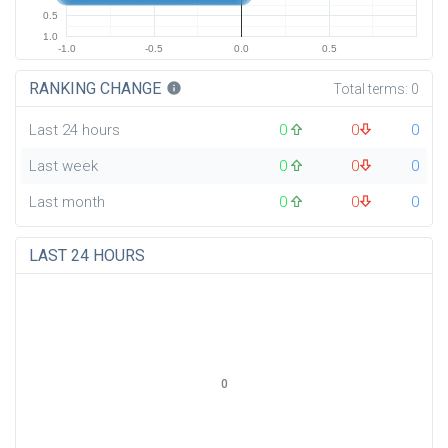
0.5
1.0
-1.0
-0.5
0.0
0.5
RANKING CHANGE
info
Total terms:
0
Last 24 hours
0
0
0
Last week
0
0
0
Last month
0
0
0
LAST 24 HOURS
0