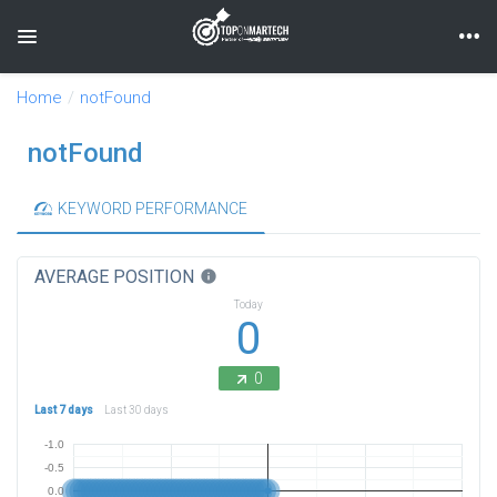
Toggle navigation
Home
notFound
notFound
KEYWORD PERFORMANCE
AVERAGE POSITION
info
Today
0
0
Last 7 days
Last 30 days
-1.0
-0.5
0.0