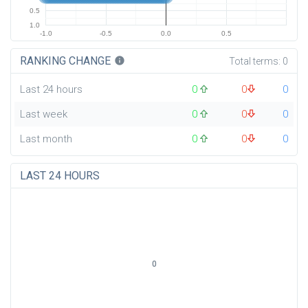
0.5
1.0
-1.0
-0.5
0.0
0.5
RANKING CHANGE
info
Total terms:
0
Last 24 hours
0
0
0
Last week
0
0
0
Last month
0
0
0
LAST 24 HOURS
0