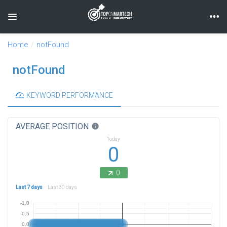
Toggle navigation
Home
notFound
notFound
KEYWORD PERFORMANCE
AVERAGE POSITION
info
Today
0
0
Last 7 days
Last 30 days
-1.0
-0.5
0.0