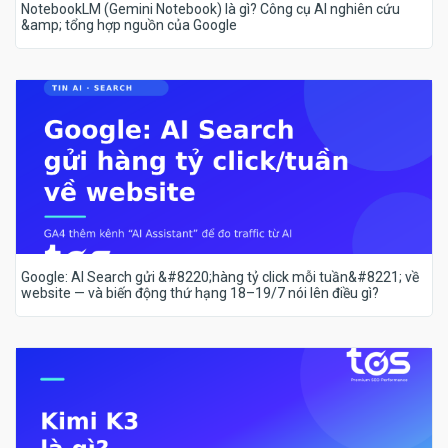
NotebookLM (Gemini Notebook) là gì? Công cụ AI nghiên cứu
&amp; tổng hợp nguồn của Google
Google: AI Search gửi &#8220;hàng tỷ click mỗi tuần&#8221; về
website — và biến động thứ hạng 18–19/7 nói lên điều gì?