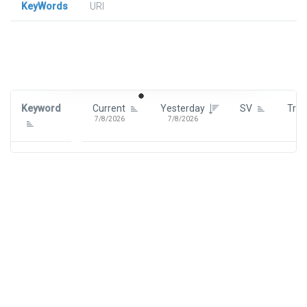
KeyWords
URl
Signin To View Up To 100 Keywords
Signin With:
Google
Keyword
Current
Yesterday
SV
Tre
7/8/2026
7/8/2026