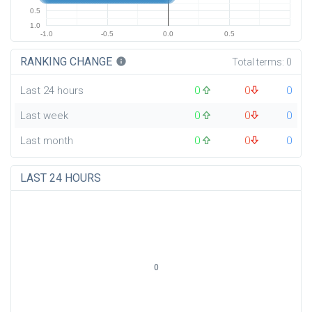
0.5
1.0
-1.0
-0.5
0.0
0.5
RANKING CHANGE
info
Total terms:
0
Last 24 hours
0
0
0
Last week
0
0
0
Last month
0
0
0
LAST 24 HOURS
0