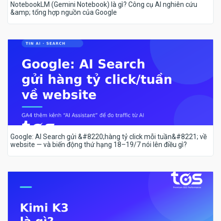
NotebookLM (Gemini Notebook) là gì? Công cụ AI nghiên cứu
&amp; tổng hợp nguồn của Google
Google: AI Search gửi &#8220;hàng tỷ click mỗi tuần&#8221; về
website — và biến động thứ hạng 18–19/7 nói lên điều gì?