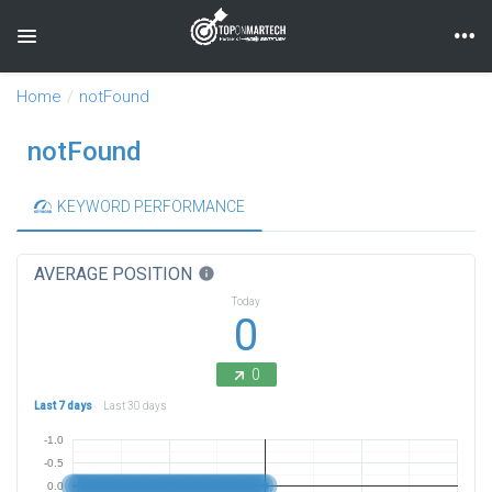
Toggle navigation
Home
notFound
notFound
KEYWORD PERFORMANCE
AVERAGE POSITION
info
Today
0
0
Last 7 days
Last 30 days
-1.0
-0.5
0.0