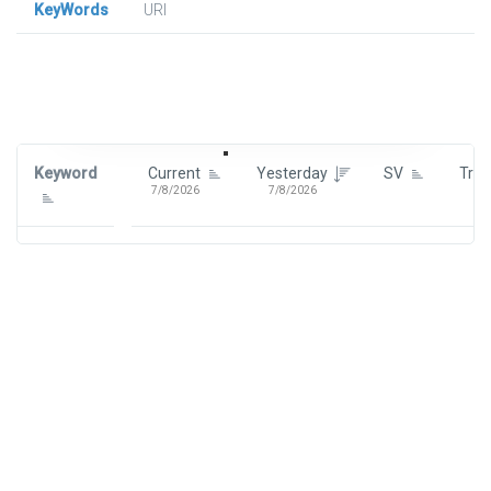
KeyWords
URl
Signin To View Up To 100 Keywords
Signin With:
Google
Keyword
Current
Yesterday
SV
Tre
7/8/2026
7/8/2026