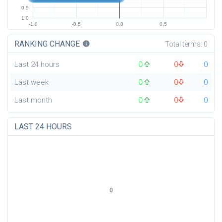
0.5
1.0
-1.0
-0.5
0.0
0.5
RANKING CHANGE
info
Total terms:
0
Last 24 hours
0
0
0
Last week
0
0
0
Last month
0
0
0
LAST 24 HOURS
0