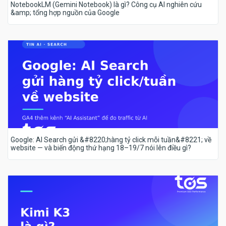
NotebookLM (Gemini Notebook) là gì? Công cụ AI nghiên cứu
&amp; tổng hợp nguồn của Google
Google: AI Search gửi &#8220;hàng tỷ click mỗi tuần&#8221; về
website — và biến động thứ hạng 18–19/7 nói lên điều gì?