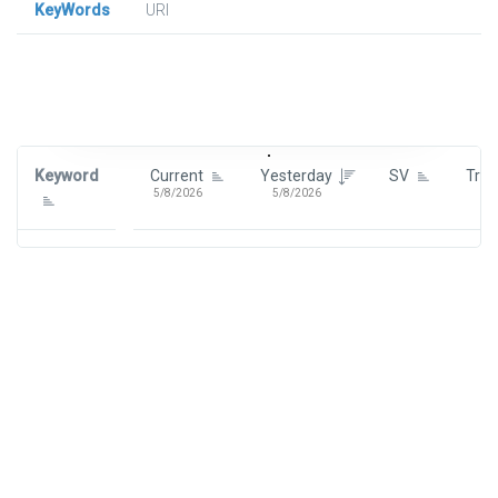
KeyWords
URl
Signin To View Up To 100 Keywords
Signin With:
Google
Keyword
Current
Yesterday
SV
Tre
5/8/2026
5/8/2026