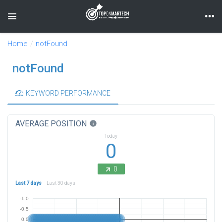
Toggle navigation
Home
notFound
notFound
KEYWORD PERFORMANCE
AVERAGE POSITION
info
Today
0
0
Last 7 days
Last 30 days
-1.0
-0.5
0.0