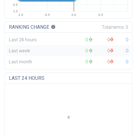
0.5
1.0
-1.0
-0.5
0.0
0.5
RANKING CHANGE
info
Total terms:
0
Last 24 hours
0
0
0
Last week
0
0
0
Last month
0
0
0
LAST 24 HOURS
0