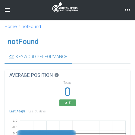
Toggle navigation
Home
notFound
notFound
KEYWORD PERFORMANCE
AVERAGE POSITION
info
Today
0
0
Last 7 days
Last 30 days
-1.0
-0.5
0.0