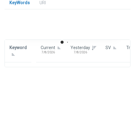
KeyWords
URl
Signin To View Up To 100 Keywords
Signin With:
Google
Keyword
Current
Yesterday
SV
Tre
7/8/2026
7/8/2026