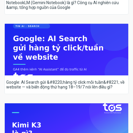
NotebookLM (Gemini Notebook) là gì? Công cụ AI nghiên cứu
&amp; tổng hợp nguồn của Google
Google: AI Search gửi &#8220;hàng tỷ click mỗi tuần&#8221; về
website — và biến động thứ hạng 18–19/7 nói lên điều gì?