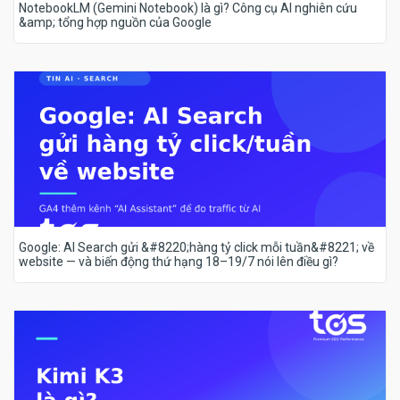
NotebookLM (Gemini Notebook) là gì? Công cụ AI nghiên cứu
&amp; tổng hợp nguồn của Google
Google: AI Search gửi &#8220;hàng tỷ click mỗi tuần&#8221; về
website — và biến động thứ hạng 18–19/7 nói lên điều gì?