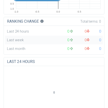
0.5
1.0
-1.0
-0.5
0.0
0.5
RANKING CHANGE
info
Total terms:
0
Last 24 hours
0
0
0
Last week
0
0
0
Last month
0
0
0
LAST 24 HOURS
0