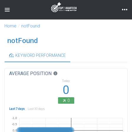
Toggle navigation
Home
notFound
notFound
KEYWORD PERFORMANCE
AVERAGE POSITION
info
Today
0
0
Last 7 days
Last 30 days
-1.0
-0.5
0.0