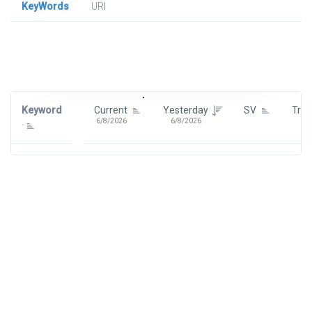
KeyWords
URl
Signin To View Up To 100 Keywords
Signin With:
Google
Keyword
Current
Yesterday
SV
Tre
6/8/2026
6/8/2026