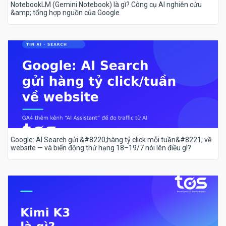
NotebookLM (Gemini Notebook) là gì? Công cụ AI nghiên cứu
&amp; tổng hợp nguồn của Google
Google: AI Search gửi &#8220;hàng tỷ click mỗi tuần&#8221; về
website — và biến động thứ hạng 18–19/7 nói lên điều gì?