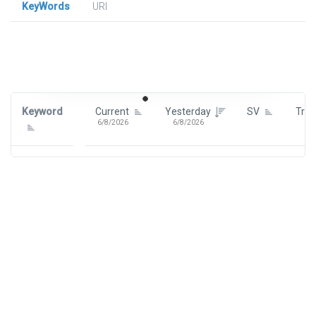
KeyWords
URl
Signin To View Up To 100 Keywords
Signin With:
Google
Keyword
Current
Yesterday
SV
Tre
6/8/2026
6/8/2026