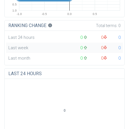
0.5
1.0
-1.0
-0.5
0.0
0.5
RANKING CHANGE
info
Total terms:
0
Last 24 hours
0
0
0
Last week
0
0
0
Last month
0
0
0
LAST 24 HOURS
0