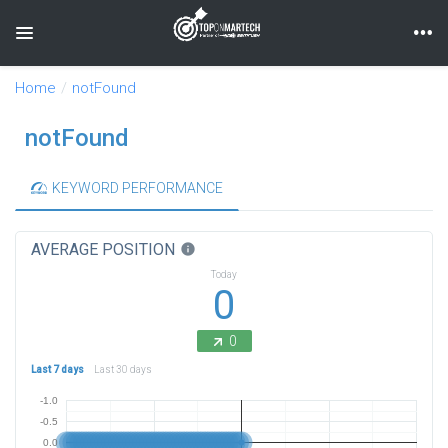
Toggle navigation
Home
notFound
notFound
KEYWORD PERFORMANCE
AVERAGE POSITION
info
Today
0
0
Last 7 days
Last 30 days
-1.0
-0.5
0.0