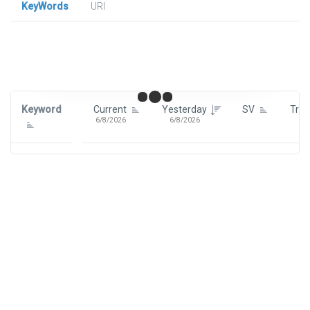
KeyWords
URl
Signin To View Up To 100 Keywords
Signin With:
Google
Keyword
Current
Yesterday
SV
Tre
6/8/2026
6/8/2026