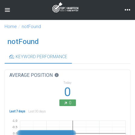
Toggle navigation
Home
notFound
notFound
KEYWORD PERFORMANCE
AVERAGE POSITION
info
Today
0
0
Last 7 days
Last 30 days
-1.0
-0.5
0.0