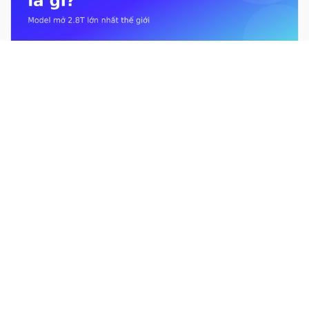
Kimi K3 là gì? Mô hình mở 2.8T lớn nhất thế giới từ Moonshot AI
Giới hạn sử dụng Claude là gì? Usage limit &#038; context
window