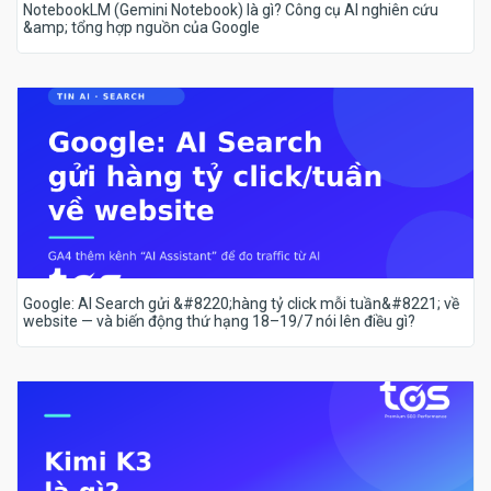
NotebookLM (Gemini Notebook) là gì? Công cụ AI nghiên cứu
&amp; tổng hợp nguồn của Google
Google: AI Search gửi &#8220;hàng tỷ click mỗi tuần&#8221; về
website — và biến động thứ hạng 18–19/7 nói lên điều gì?