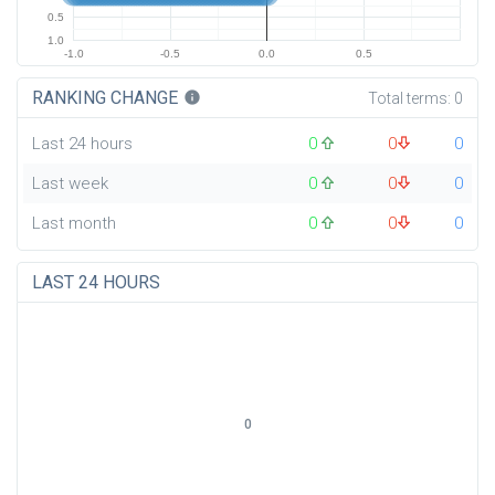
0.5
1.0
-1.0
-0.5
0.0
0.5
RANKING CHANGE
info
Total terms:
0
Last 24 hours
0
0
0
Last week
0
0
0
Last month
0
0
0
LAST 24 HOURS
0