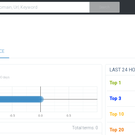
Search
CE
LAST 24 H
30 days
Top 1
Top 3
Top 10
-0.5
0.0
0.5
Total terms:
0
Top 20