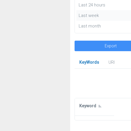
Last 24 hours
Last week
Last month
Export
KeyWords
URl
Keyword