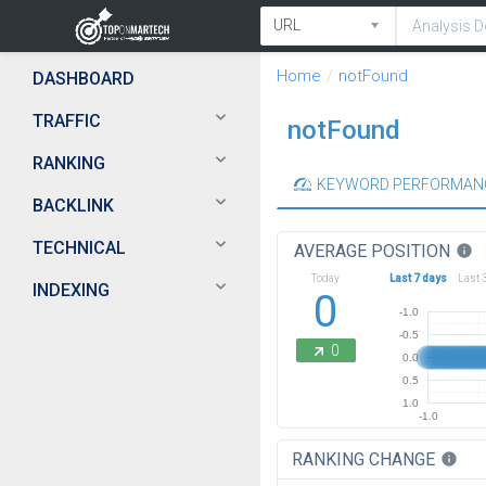
Home
notFound
DASHBOARD
TRAFFIC
notFound
RANKING
KEYWORD PERFORMAN
BACKLINK
TECHNICAL
AVERAGE POSITION
info
Today
Last 7 days
Last 
INDEXING
0
-1.0
-0.5
0
0.0
0.5
1.0
-1.0
RANKING CHANGE
info