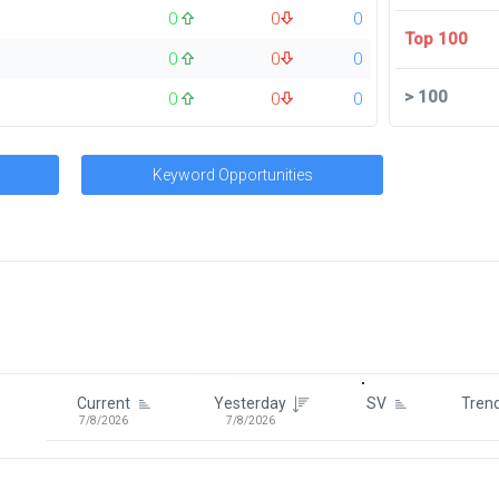
0
0
0
Top 100
0
0
0
>
100
0
0
0
Keyword Opportunities
Signin To View Up To 100 Keywor
Signin With:
Google
Current
Yesterday
SV
Tren
7/8/2026
7/8/2026