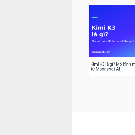
Kimi K3 là gì? Mô hình m
từ Moonshot AI