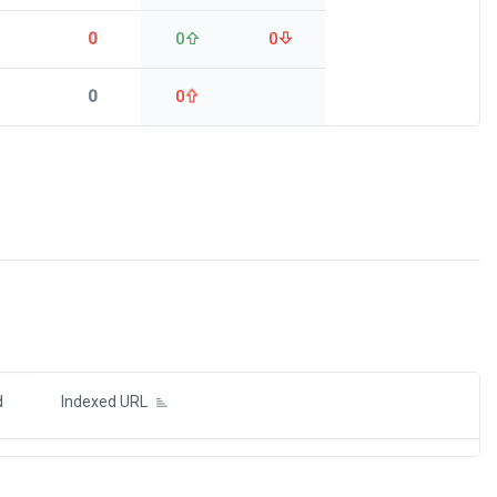
0
0
0
0
0
ds
d
Indexed URL