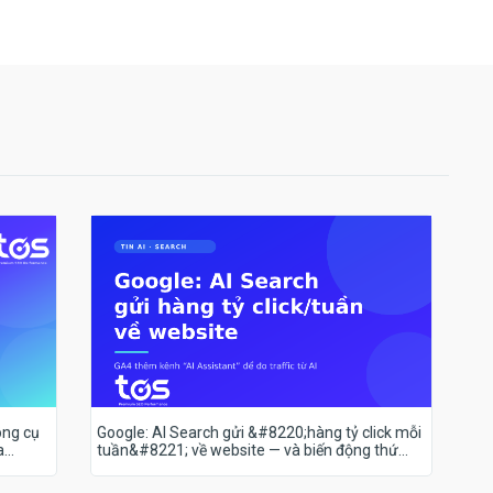
ông cụ
Google: AI Search gửi &#8220;hàng tỷ click mỗi
a
tuần&#8221; về website — và biến động thứ
hạng 18–19/7 nói lên điều gì?