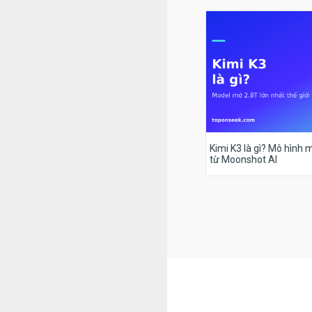
Kimi K3 là gì? Mô hình m
từ Moonshot AI