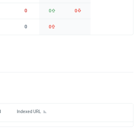
0
0
0
0
0
ds
d
Indexed URL