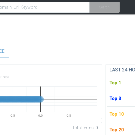
Search
CE
LAST 24 H
30 days
Top 1
Top 3
Top 10
-0.5
0.0
0.5
Total terms:
0
Top 20