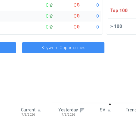
0
0
0
Top 100
0
0
0
>
100
0
0
0
Keyword Opportunities
Signin To View Up To 100 Keywor
Signin With:
Google
Current
Yesterday
SV
Tren
7/8/2026
7/8/2026