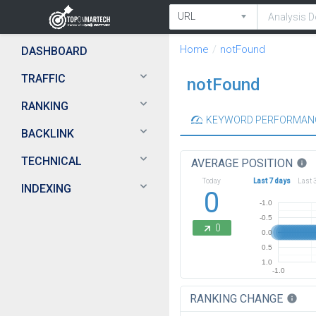
Home
notFound
DASHBOARD
TRAFFIC
notFound
RANKING
KEYWORD PERFORMAN
BACKLINK
TECHNICAL
AVERAGE POSITION
info
Today
Last 7 days
Last 
INDEXING
0
-1.0
-0.5
0
0.0
0.5
1.0
-1.0
RANKING CHANGE
info