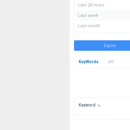
Last 24 hours
Last week
Last month
Export
KeyWords
URl
Keyword