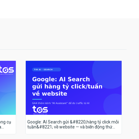
ông cụ
Google: AI Search gửi &#8220;hàng tỷ click mỗi
a
tuần&#8221; về website — và biến động thứ
hạng 18–19/7 nói lên điều gì?