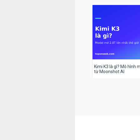
Kimi K3 là gì? Mô hình m
từ Moonshot AI