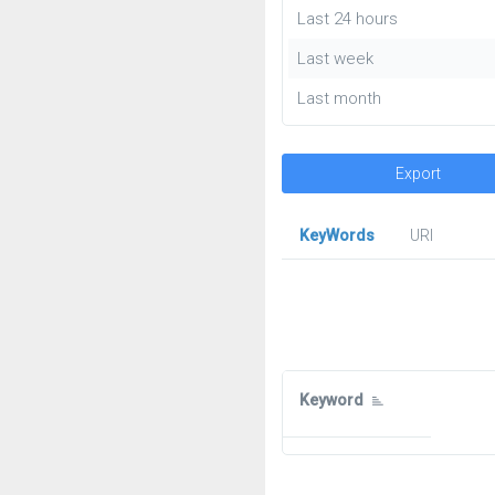
Last 24 hours
Last week
Last month
Export
KeyWords
URl
Keyword