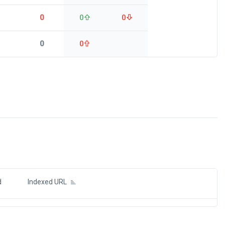
0
0
0
0
0
ds
d
Indexed URL