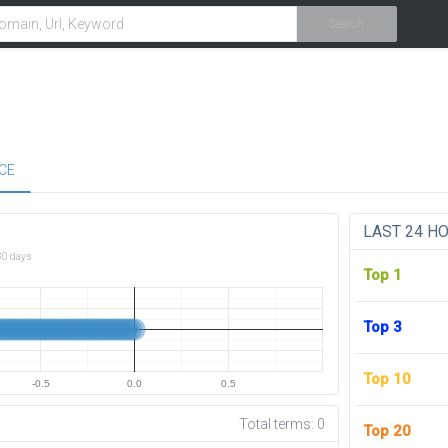
Search
CE
LAST 24 H
30 days
Top 1
Top 3
Top 10
-0.5
0.0
0.5
Total terms:
0
Top 20