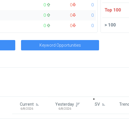
0
0
0
Top 100
0
0
0
>
100
0
0
0
Keyword Opportunities
Signin To View Up To 100 Keywor
Signin With:
Google
Current
Yesterday
SV
Tren
6/8/2026
6/8/2026