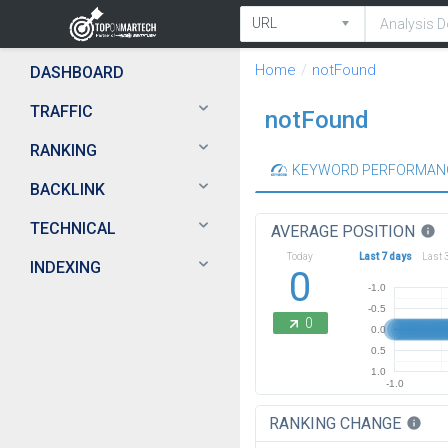
Home
notFound
DASHBOARD
TRAFFIC
notFound
RANKING
KEYWORD PERFORMAN
BACKLINK
TECHNICAL
AVERAGE POSITION
info
Today
Last 7 days
Last 
INDEXING
0
-1.0
-0.5
0
0.0
0.5
1.0
-1.0
RANKING CHANGE
info