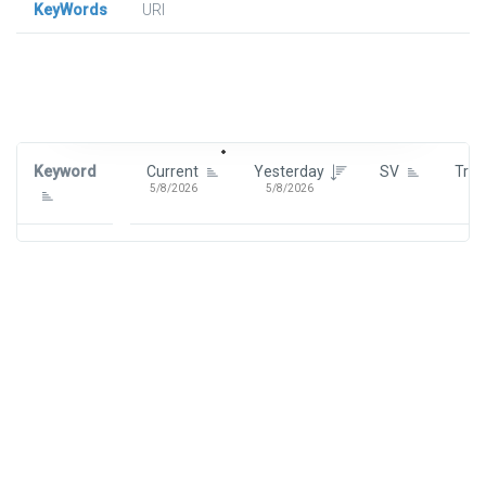
KeyWords
URl
Signin To View Up To 100 Keywords
Signin With:
Google
Keyword
Current
Yesterday
SV
Tre
5/8/2026
5/8/2026