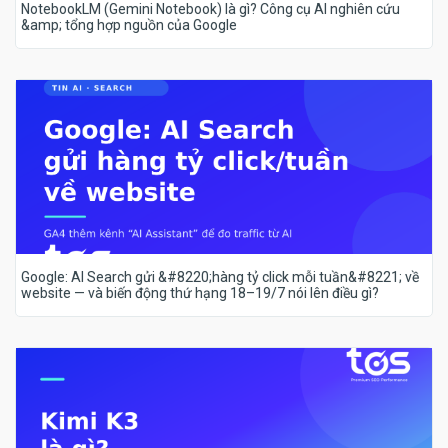
NotebookLM (Gemini Notebook) là gì? Công cụ AI nghiên cứu
&amp; tổng hợp nguồn của Google
Google: AI Search gửi &#8220;hàng tỷ click mỗi tuần&#8221; về
website — và biến động thứ hạng 18–19/7 nói lên điều gì?