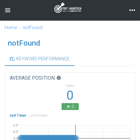
Toggle navigation
Home
notFound
notFound
KEYWORD PERFORMANCE
AVERAGE POSITION
info
Today
0
0
Last 7 days
Last 30 days
-1.0
-0.5
0.0