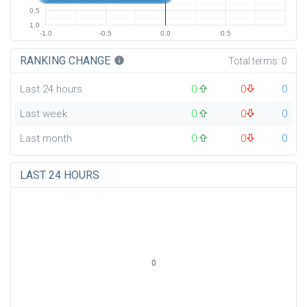
0.5
1.0
-1.0
-0.5
0.0
0.5
RANKING CHANGE
info
Total terms:
0
Last 24 hours
0
0
0
Last week
0
0
0
Last month
0
0
0
LAST 24 HOURS
0