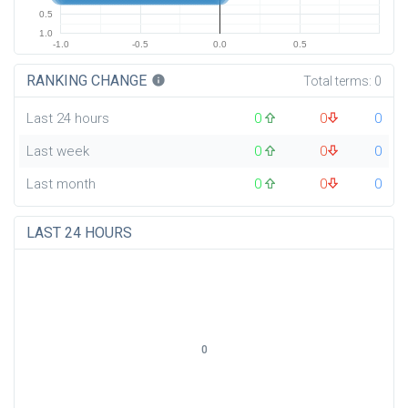
0.5
1.0
-1.0
-0.5
0.0
0.5
RANKING CHANGE
info
Total terms:
0
Last 24 hours
0
0
0
Last week
0
0
0
Last month
0
0
0
LAST 24 HOURS
0