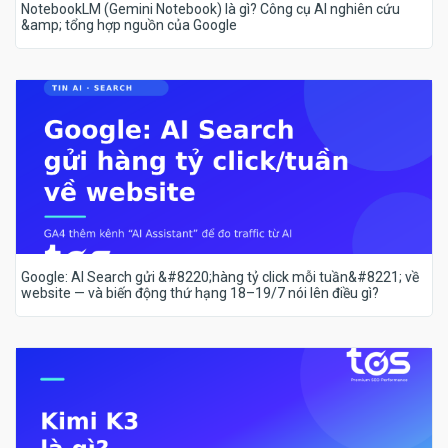
NotebookLM (Gemini Notebook) là gì? Công cụ AI nghiên cứu
&amp; tổng hợp nguồn của Google
Google: AI Search gửi &#8220;hàng tỷ click mỗi tuần&#8221; về
website — và biến động thứ hạng 18–19/7 nói lên điều gì?