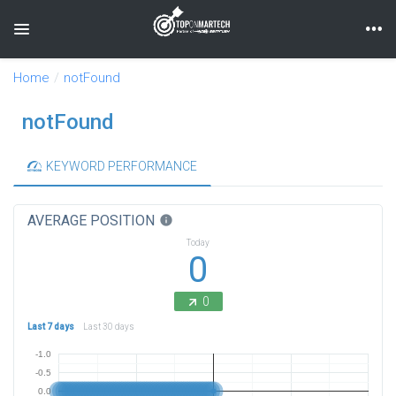
Toggle navigation
Home
notFound
notFound
KEYWORD PERFORMANCE
AVERAGE POSITION
info
Today
0
0
Last 7 days
Last 30 days
-1.0
-0.5
0.0