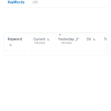
KeyWords
URl
Signin To View Up To 100 Keywords
Signin With:
Google
Keyword
Current
Yesterday
SV
Tre
7/8/2026
7/8/2026