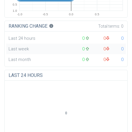
0.5
1.0
-1.0
-0.5
0.0
0.5
RANKING CHANGE
info
Total terms:
0
Last 24 hours
0
0
0
Last week
0
0
0
Last month
0
0
0
LAST 24 HOURS
0