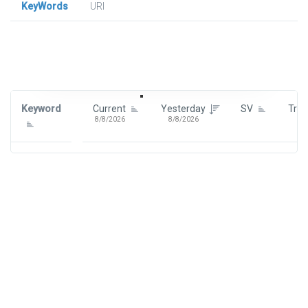
KeyWords
URl
Signin To View Up To 100 Keywords
Signin With:
Google
Keyword
Current
Yesterday
SV
Tre
8/8/2026
8/8/2026