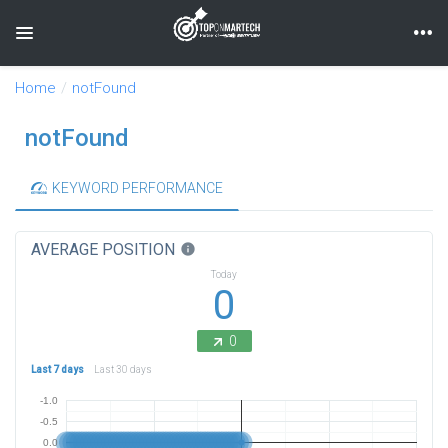
Toggle navigation
Home
notFound
notFound
KEYWORD PERFORMANCE
AVERAGE POSITION
info
Today
0
0
Last 7 days
Last 30 days
-1.0
-0.5
0.0