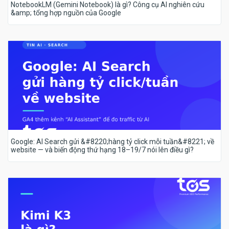
NotebookLM (Gemini Notebook) là gì? Công cụ AI nghiên cứu
&amp; tổng hợp nguồn của Google
Google: AI Search gửi &#8220;hàng tỷ click mỗi tuần&#8221; về
website — và biến động thứ hạng 18–19/7 nói lên điều gì?