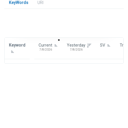
KeyWords
URl
Signin To View Up To 100 Keywords
Signin With:
Google
Keyword
Current
Yesterday
SV
Tre
7/8/2026
7/8/2026