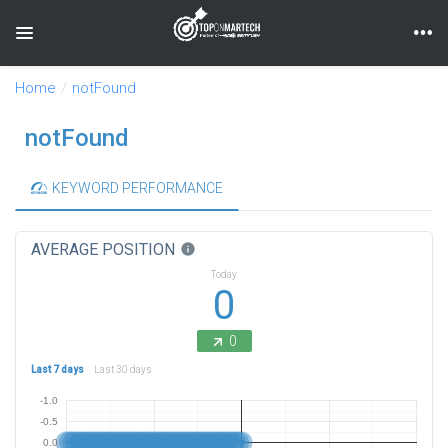
Toggle navigation
Home
notFound
notFound
KEYWORD PERFORMANCE
AVERAGE POSITION
info
Today
0
0
Last 7 days
Last 30 days
-1.0
-0.5
0.0