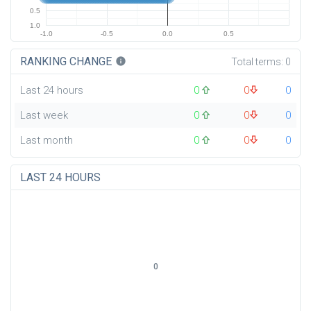
0.5
1.0
-1.0
-0.5
0.0
0.5
RANKING CHANGE
info
Total terms:
0
Last 24 hours
0
0
0
Last week
0
0
0
Last month
0
0
0
LAST 24 HOURS
0