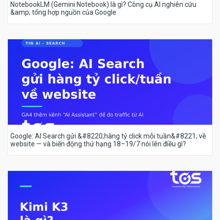
NotebookLM (Gemini Notebook) là gì? Công cụ AI nghiên cứu
&amp; tổng hợp nguồn của Google
Google: AI Search gửi &#8220;hàng tỷ click mỗi tuần&#8221; về
website — và biến động thứ hạng 18–19/7 nói lên điều gì?