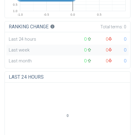
0.5
1.0
-1.0
-0.5
0.0
0.5
RANKING CHANGE
info
Total terms:
0
Last 24 hours
0
0
0
Last week
0
0
0
Last month
0
0
0
LAST 24 HOURS
0