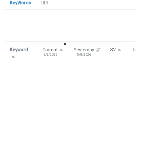
KeyWords
URl
Signin To View Up To 100 Keywords
Signin With:
Google
Keyword
Current
Yesterday
SV
Tre
5/8/2026
5/8/2026