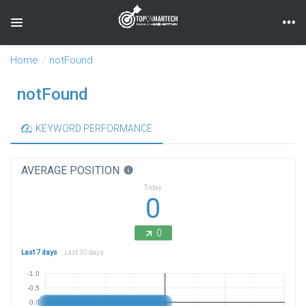
Toggle navigation
Home
notFound
notFound
KEYWORD PERFORMANCE
AVERAGE POSITION
info
Today
0
0
Last 7 days
Last 30 days
-1.0
-0.5
0.0