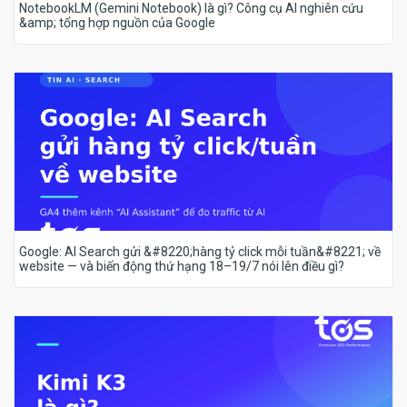
NotebookLM (Gemini Notebook) là gì? Công cụ AI nghiên cứu
&amp; tổng hợp nguồn của Google
Google: AI Search gửi &#8220;hàng tỷ click mỗi tuần&#8221; về
website — và biến động thứ hạng 18–19/7 nói lên điều gì?