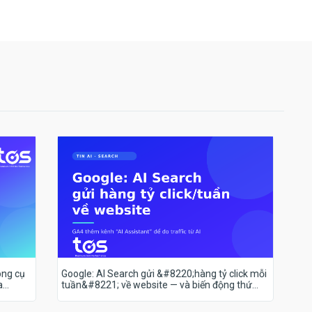
ông cụ
Google: AI Search gửi &#8220;hàng tỷ click mỗi
a
tuần&#8221; về website — và biến động thứ
hạng 18–19/7 nói lên điều gì?