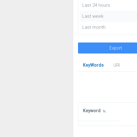
Last 24 hours
Last week
Last month
Export
KeyWords
URl
Keyword