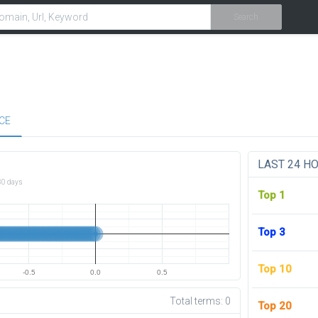
Search
CE
LAST 24 H
30 days
Top 1
Top 3
Top 10
-0.5
0.0
0.5
Total terms:
0
Top 20