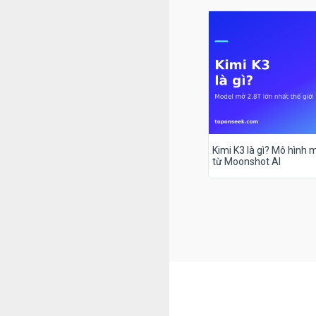
Kimi K3 là gì? Mô hình m
từ Moonshot AI