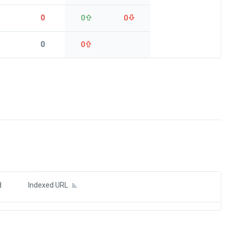
0
0
0
0
0
ds
d
Indexed URL