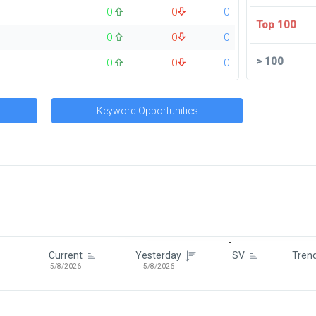
0
0
0
Top 100
0
0
0
>
100
0
0
0
Keyword Opportunities
Signin To View Up To 100 Keywor
Signin With:
Google
Current
Yesterday
SV
Tren
5/8/2026
5/8/2026