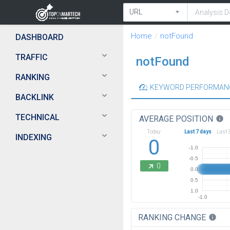
Home
notFound
DASHBOARD
TRAFFIC
notFound
RANKING
KEYWORD PERFORMAN
BACKLINK
TECHNICAL
AVERAGE POSITION
info
Today
Last 7 days
Last 
INDEXING
0
-1.0
-0.5
0
0.0
0.5
1.0
-1.0
RANKING CHANGE
info