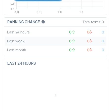
0.5
1.0
-1.0
-0.5
0.0
0.5
RANKING CHANGE
info
Total terms:
0
Last 24 hours
0
0
0
Last week
0
0
0
Last month
0
0
0
LAST 24 HOURS
0