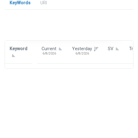
KeyWords
URl
Signin To View Up To 100 Keywords
Signin With:
Google
Keyword
Current
Yesterday
SV
Tre
6/8/2026
6/8/2026