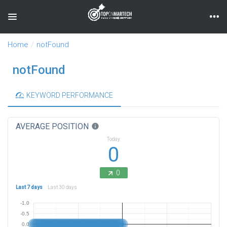
Toggle navigation
Home
notFound
notFound
KEYWORD PERFORMANCE
AVERAGE POSITION
info
Today
0
0
Last 7 days
Last 30 days
-1.0
-0.5
0.0