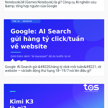
NotebookLM (Gemini Notebook) là gì? Công cụ AI nghiên cứu
&amp; tổng hợp nguồn của Google
Google: AI Search gửi &#8220;hàng tỷ click mỗi tuần&#8221; về
website — và biến động thứ hạng 18–19/7 nói lên điều gì?