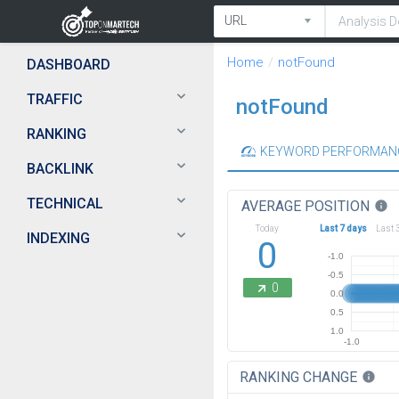
Home
notFound
DASHBOARD
TRAFFIC
notFound
RANKING
KEYWORD PERFORMAN
BACKLINK
TECHNICAL
AVERAGE POSITION
info
Today
Last 7 days
Last 
INDEXING
0
-1.0
-0.5
0
0.0
0.5
1.0
-1.0
RANKING CHANGE
info