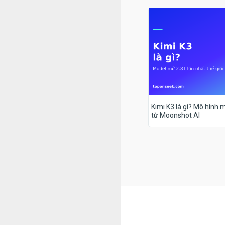
Kimi K3 là gì? Mô hình m
từ Moonshot AI