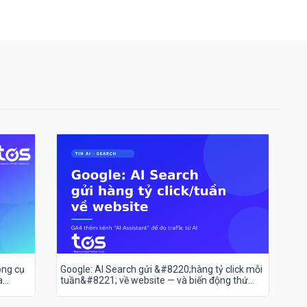
ông cụ
Google: AI Search gửi &#8220;hàng tỷ click mỗi
a
tuần&#8221; về website — và biến động thứ
hạng 18–19/7 nói lên điều gì?