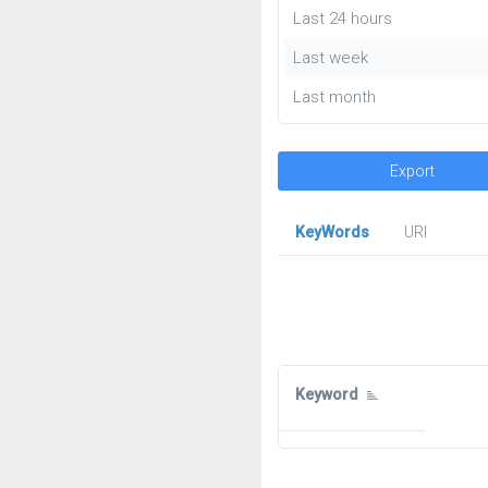
Last 24 hours
Last week
Last month
Export
KeyWords
URl
Keyword