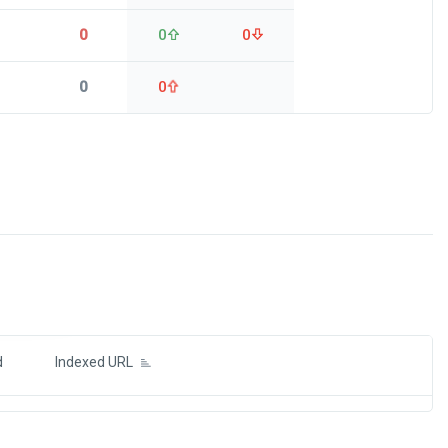
0
0
0
0
0
ds
d
Indexed URL