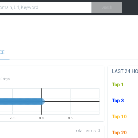
Search
CE
LAST 24 H
30 days
Top 1
Top 3
Top 10
-0.5
0.0
0.5
Total terms:
0
Top 20