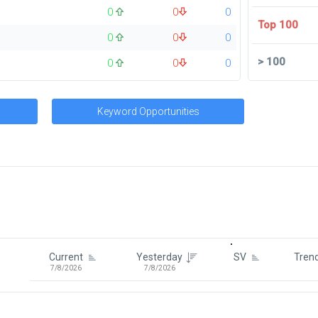
0
0
0
Top 100
0
0
0
>
100
0
0
0
Keyword Opportunities
Signin To View Up To 100 Keywor
Signin With:
Google
Current
Yesterday
SV
Tren
7/8/2026
7/8/2026