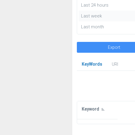
Last 24 hours
Last week
Last month
Export
KeyWords
URl
Keyword