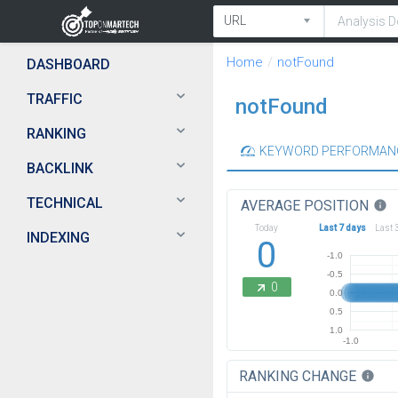
Home
notFound
DASHBOARD
TRAFFIC
notFound
RANKING
KEYWORD PERFORMAN
BACKLINK
TECHNICAL
AVERAGE POSITION
info
Today
Last 7 days
Last 
INDEXING
0
-1.0
-0.5
0
0.0
0.5
1.0
-1.0
RANKING CHANGE
info