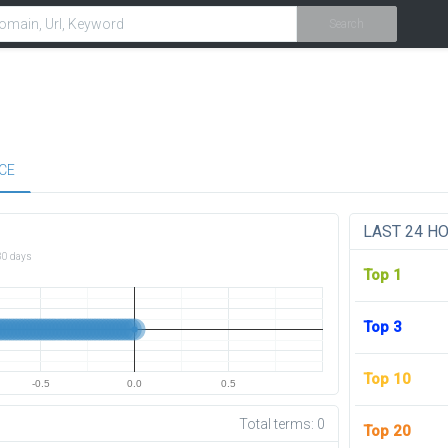
Search
CE
LAST 24 H
30 days
Top 1
Top 3
Top 10
-0.5
0.0
0.5
Total terms:
0
Top 20