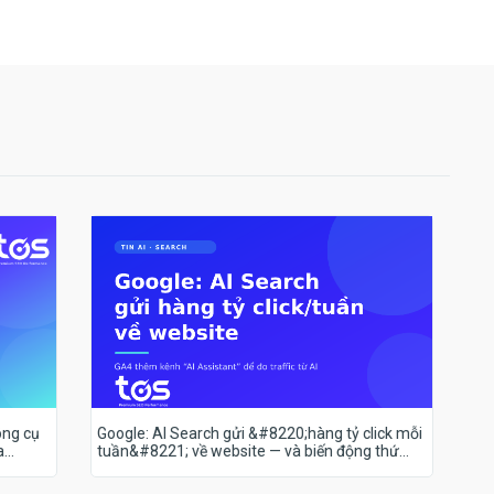
ông cụ
Google: AI Search gửi &#8220;hàng tỷ click mỗi
a
tuần&#8221; về website — và biến động thứ
hạng 18–19/7 nói lên điều gì?