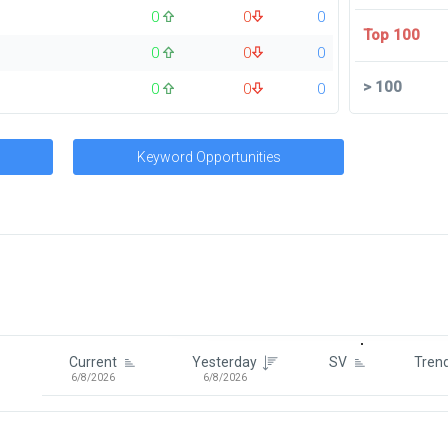
0
0
0
Top 100
0
0
0
>
100
0
0
0
Keyword Opportunities
Signin To View Up To 100 Keywor
Signin With:
Google
Current
Yesterday
SV
Tren
6/8/2026
6/8/2026