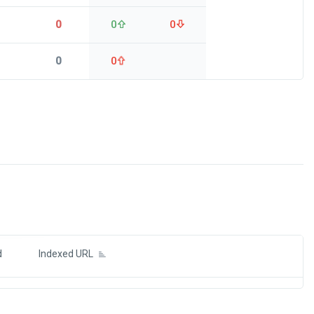
0
0
0
0
0
ds
d
Indexed URL