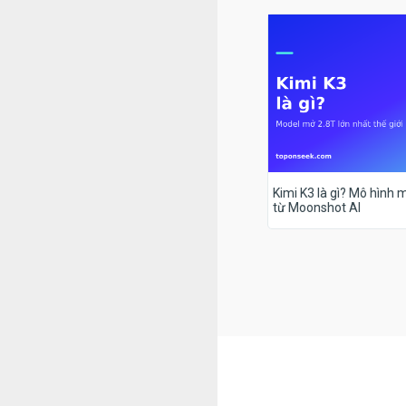
Kimi K3 là gì? Mô hình m
từ Moonshot AI