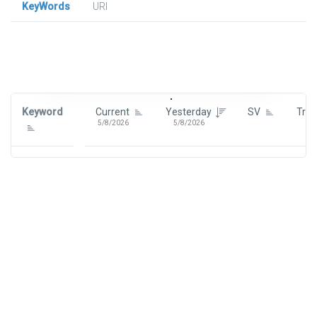
KeyWords
URl
Signin To View Up To 100 Keywords
Signin With:
Google
Keyword
Current
Yesterday
SV
Tre
5/8/2026
5/8/2026