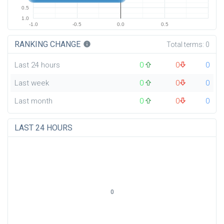
0.5
1.0
-1.0
-0.5
0.0
0.5
RANKING CHANGE
info
Total terms:
0
Last 24 hours
0
0
0
Last week
0
0
0
Last month
0
0
0
LAST 24 HOURS
0