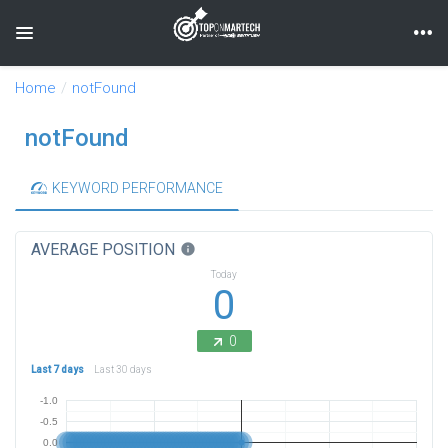
Toggle navigation
Home
notFound
notFound
KEYWORD PERFORMANCE
AVERAGE POSITION
info
Today
0
0
Last 7 days
Last 30 days
-1.0
-0.5
0.0