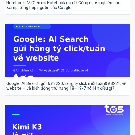
NotebookLM (Gemini Notebook) là gì? Công cụ AI nghiên cứu
&amp; tổng hợp nguồn của Google
Google: AI Search gửi &#8220;hàng tỷ click mỗi tuần&#8221; về
website — và biến động thứ hạng 18–19/7 nói lên điều gì?