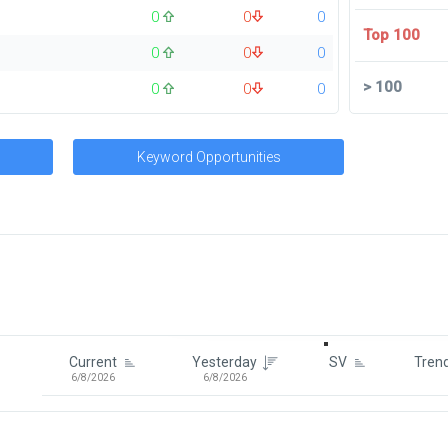
0
0
0
Top 100
0
0
0
>
100
0
0
0
Keyword Opportunities
Signin To View Up To 100 Keywor
Signin With:
Google
Current
Yesterday
SV
Tren
6/8/2026
6/8/2026