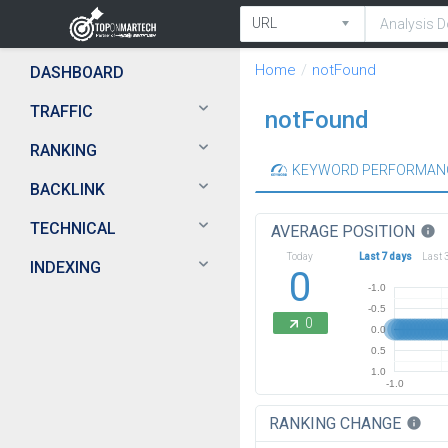
Home
notFound
DASHBOARD
TRAFFIC
notFound
RANKING
KEYWORD PERFORMAN
BACKLINK
TECHNICAL
AVERAGE POSITION
info
Today
Last 7 days
Last 
INDEXING
0
-1.0
-0.5
0
0.0
0.5
1.0
-1.0
RANKING CHANGE
info