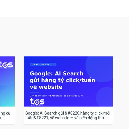
ông cụ
Google: AI Search gửi &#8220;hàng tỷ click mỗi
a
tuần&#8221; về website — và biến động thứ
hạng 18–19/7 nói lên điều gì?