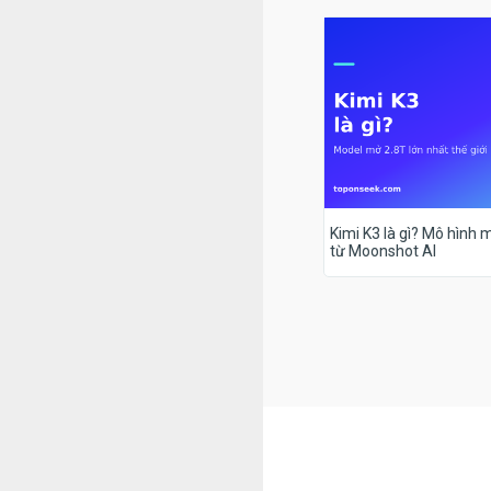
Kimi K3 là gì? Mô hình m
từ Moonshot AI