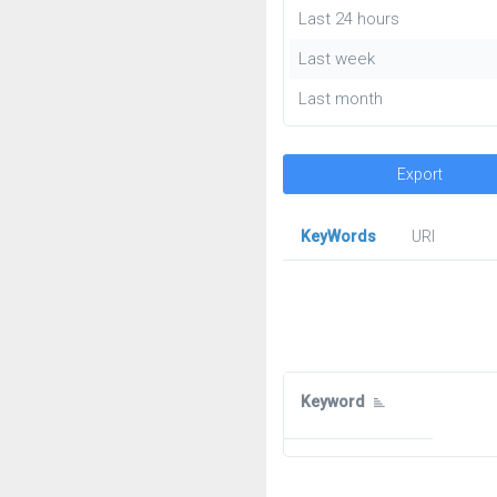
Last 24 hours
Last week
Last month
Export
KeyWords
URl
Keyword