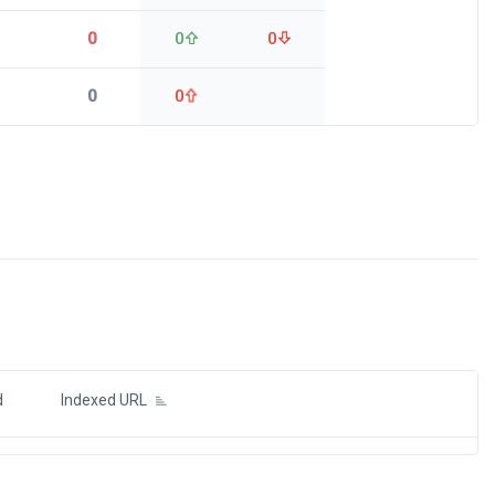
0
0
0
0
0
ds
d
Indexed URL