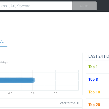
Search
CE
LAST 24 H
30 days
Top 1
Top 3
Top 10
-0.5
0.0
0.5
Total terms:
0
Top 20