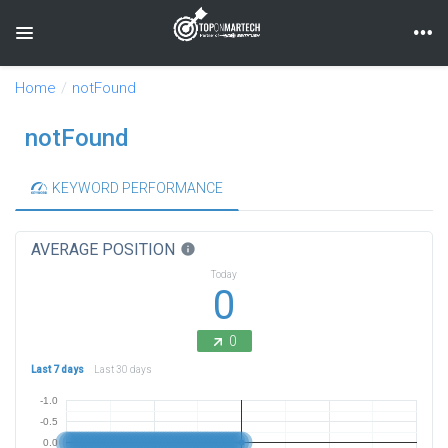
Toggle navigation
Home
notFound
notFound
KEYWORD PERFORMANCE
AVERAGE POSITION
info
Today
0
0
Last 7 days
Last 30 days
-1.0
-0.5
0.0