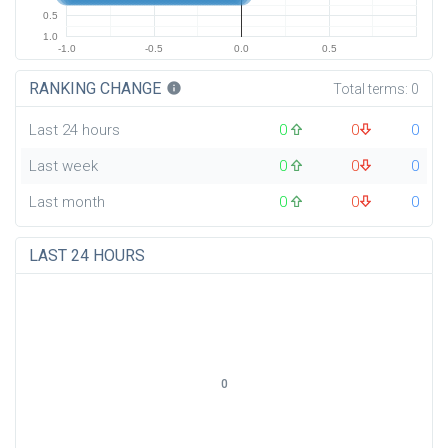
0.5
1.0
-1.0
-0.5
0.0
0.5
RANKING CHANGE
info
Total terms:
0
Last 24 hours
0
0
0
Last week
0
0
0
Last month
0
0
0
LAST 24 HOURS
0