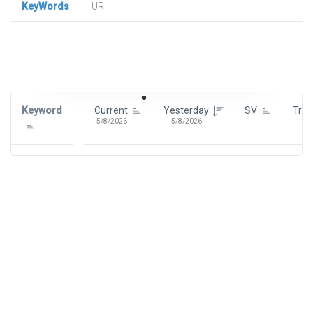
KeyWords
URl
Signin To View Up To 100 Keywords
Signin With:
Google
Keyword
Current
Yesterday
SV
Tre
5/8/2026
5/8/2026