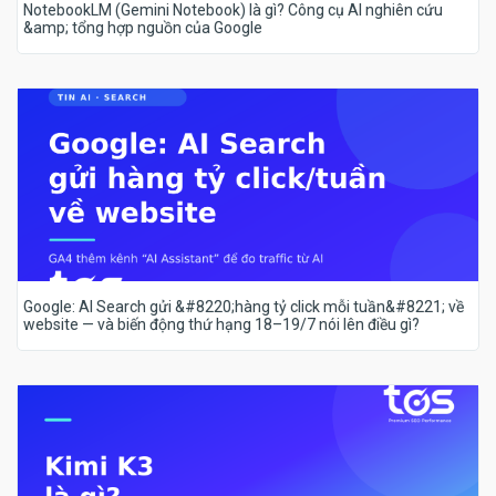
NotebookLM (Gemini Notebook) là gì? Công cụ AI nghiên cứu
&amp; tổng hợp nguồn của Google
Google: AI Search gửi &#8220;hàng tỷ click mỗi tuần&#8221; về
website — và biến động thứ hạng 18–19/7 nói lên điều gì?