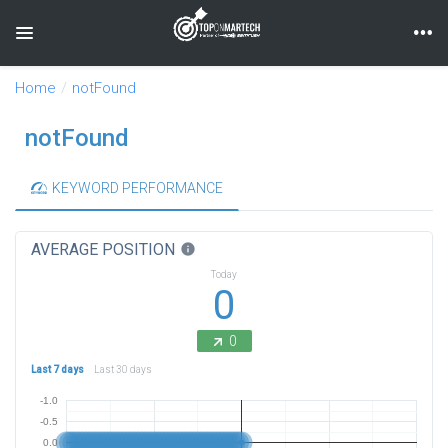
Toggle navigation
Home
notFound
notFound
KEYWORD PERFORMANCE
AVERAGE POSITION
info
Today
0
0
Last 7 days
Last 30 days
-1.0
-0.5
0.0