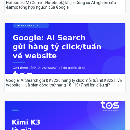
NotebookLM (Gemini Notebook) là gì? Công cụ AI nghiên cứu
&amp; tổng hợp nguồn của Google
Google: AI Search gửi &#8220;hàng tỷ click mỗi tuần&#8221; về
website — và biến động thứ hạng 18–19/7 nói lên điều gì?