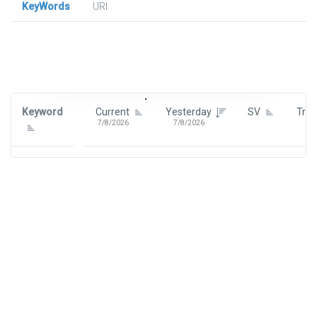
KeyWords
URl
Signin To View Up To 100 Keywords
Signin With:
Google
Keyword
Current
Yesterday
SV
Tre
7/8/2026
7/8/2026