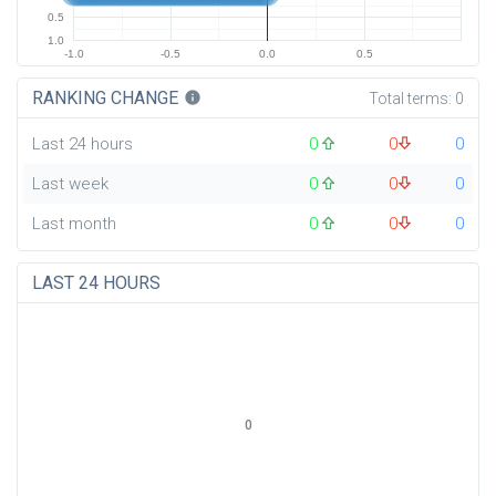
0.5
1.0
-1.0
-0.5
0.0
0.5
RANKING CHANGE
info
Total terms:
0
Last 24 hours
0
0
0
Last week
0
0
0
Last month
0
0
0
LAST 24 HOURS
0