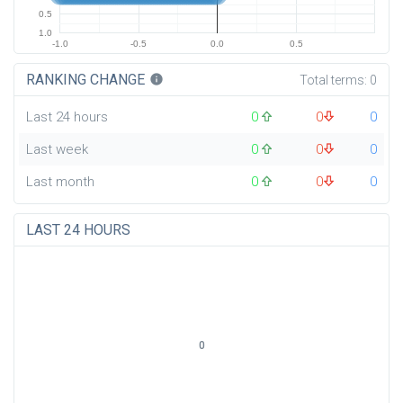
0.5
1.0
-1.0
-0.5
0.0
0.5
RANKING CHANGE
info
Total terms:
0
Last 24 hours
0
0
0
Last week
0
0
0
Last month
0
0
0
LAST 24 HOURS
0