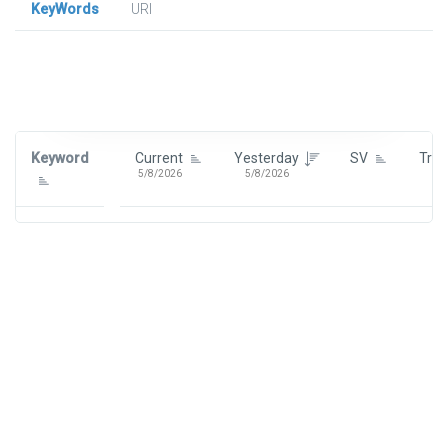
KeyWords
URl
Signin To View Up To 100 Keywords
Signin With:
Google
Keyword
Current
Yesterday
SV
Tre
5/8/2026
5/8/2026