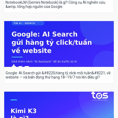
NotebookLM (Gemini Notebook) là gì? Công cụ AI nghiên cứu
&amp; tổng hợp nguồn của Google
Google: AI Search gửi &#8220;hàng tỷ click mỗi tuần&#8221; về
website — và biến động thứ hạng 18–19/7 nói lên điều gì?