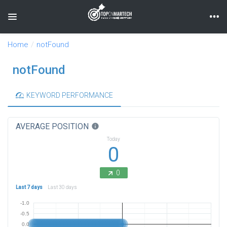
Toggle navigation
Home
notFound
notFound
KEYWORD PERFORMANCE
AVERAGE POSITION
info
Today
0
0
Last 7 days
Last 30 days
-1.0
-0.5
0.0