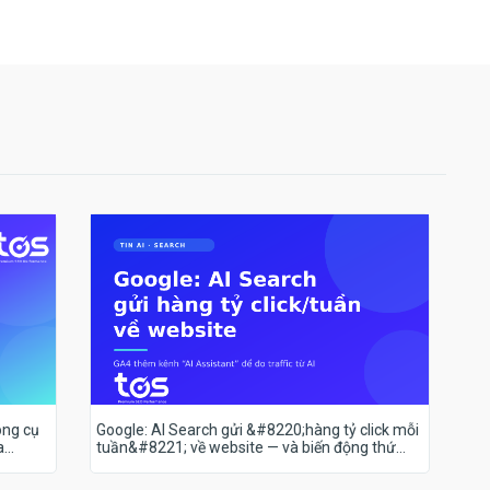
ông cụ
Google: AI Search gửi &#8220;hàng tỷ click mỗi
a
tuần&#8221; về website — và biến động thứ
hạng 18–19/7 nói lên điều gì?