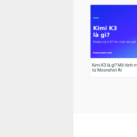
Kimi K3 là gì? Mô hình m
từ Moonshot AI