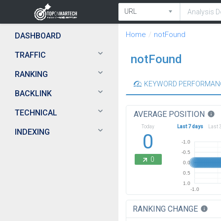
Home
notFound
DASHBOARD
TRAFFIC
notFound
RANKING
KEYWORD PERFORMAN
BACKLINK
TECHNICAL
AVERAGE POSITION
info
Today
Last 7 days
Last 
INDEXING
0
-1.0
-0.5
0
0.0
0.5
1.0
-1.0
RANKING CHANGE
info