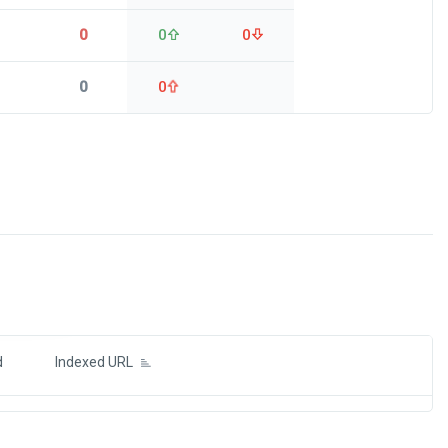
0
0
0
0
0
ds
d
Indexed URL