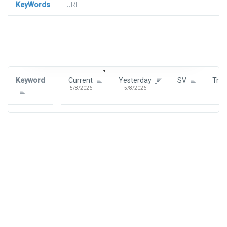
KeyWords
URl
Signin To View Up To 100 Keywords
Signin With:
Google
Keyword
Current
Yesterday
SV
Tre
5/8/2026
5/8/2026