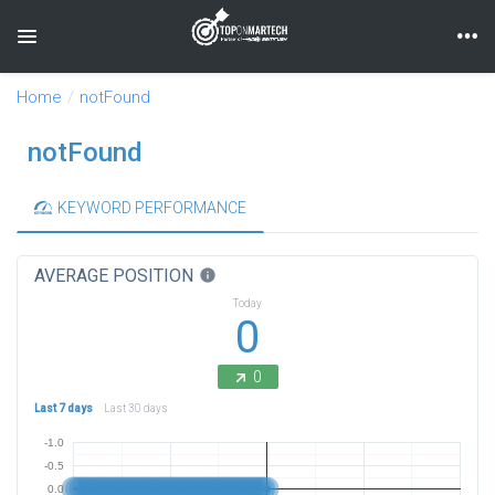
Toggle navigation
Home
notFound
notFound
KEYWORD PERFORMANCE
AVERAGE POSITION
info
Today
0
0
Last 7 days
Last 30 days
-1.0
-0.5
0.0