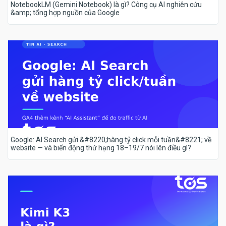
NotebookLM (Gemini Notebook) là gì? Công cụ AI nghiên cứu
&amp; tổng hợp nguồn của Google
Google: AI Search gửi &#8220;hàng tỷ click mỗi tuần&#8221; về
website — và biến động thứ hạng 18–19/7 nói lên điều gì?