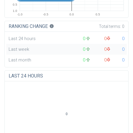
0.5
1.0
-1.0
-0.5
0.0
0.5
RANKING CHANGE
info
Total terms:
0
Last 24 hours
0
0
0
Last week
0
0
0
Last month
0
0
0
LAST 24 HOURS
0