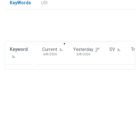
KeyWords
URl
Signin To View Up To 100 Keywords
Signin With:
Google
Keyword
Current
Yesterday
SV
Tre
6/8/2026
6/8/2026