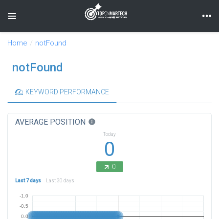
Toggle navigation
Home
notFound
notFound
KEYWORD PERFORMANCE
AVERAGE POSITION
info
Today
0
0
Last 7 days
Last 30 days
-1.0
-0.5
0.0