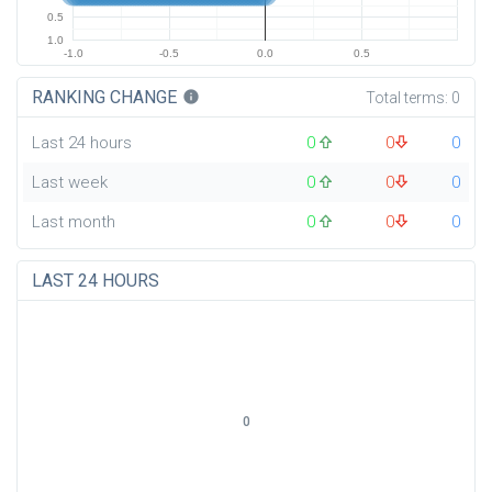
0.5
1.0
-1.0
-0.5
0.0
0.5
RANKING CHANGE
info
Total terms:
0
Last 24 hours
0
0
0
Last week
0
0
0
Last month
0
0
0
LAST 24 HOURS
0