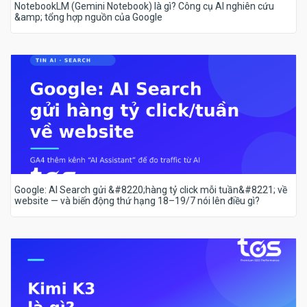
NotebookLM (Gemini Notebook) là gì? Công cụ AI nghiên cứu
&amp; tổng hợp nguồn của Google
Google: AI Search gửi &#8220;hàng tỷ click mỗi tuần&#8221; về
website — và biến động thứ hạng 18–19/7 nói lên điều gì?