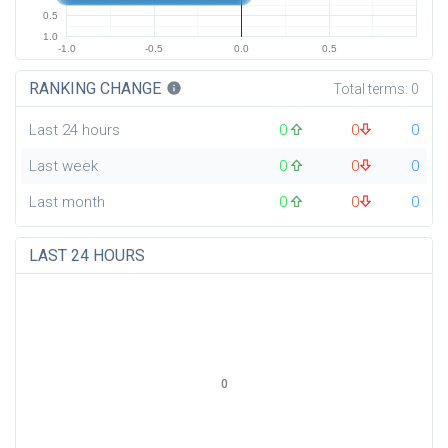
0.5
1.0
-1.0
-0.5
0.0
0.5
RANKING CHANGE
info
Total terms:
0
Last 24 hours
0
0
0
Last week
0
0
0
Last month
0
0
0
LAST 24 HOURS
0