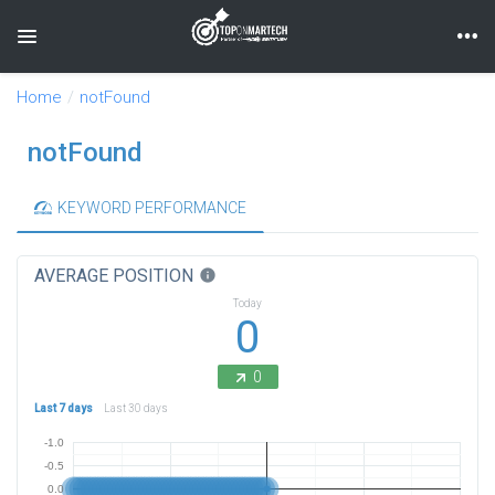
Toggle navigation
Home
notFound
notFound
KEYWORD PERFORMANCE
AVERAGE POSITION
info
Today
0
0
Last 7 days
Last 30 days
-1.0
-0.5
0.0