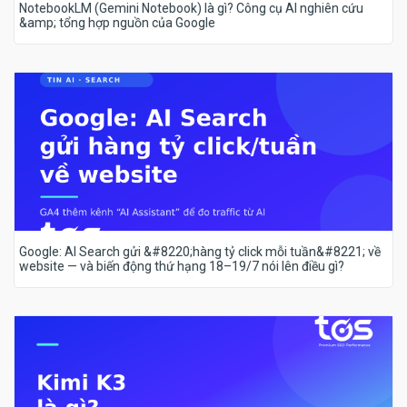
NotebookLM (Gemini Notebook) là gì? Công cụ AI nghiên cứu
&amp; tổng hợp nguồn của Google
Google: AI Search gửi &#8220;hàng tỷ click mỗi tuần&#8221; về
website — và biến động thứ hạng 18–19/7 nói lên điều gì?