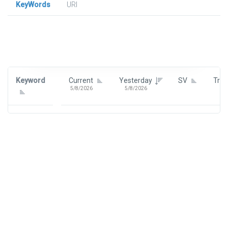
KeyWords
URl
Signin To View Up To 100 Keywords
Signin With:
Google
Keyword
Current
Yesterday
SV
Tre
5/8/2026
5/8/2026