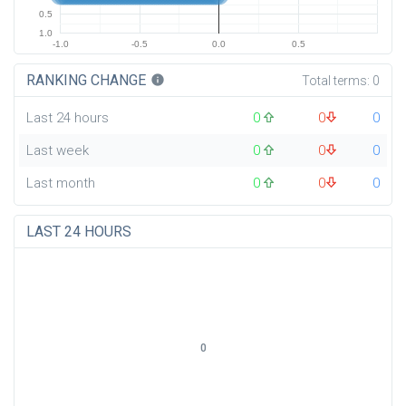
0.5
1.0
-1.0
-0.5
0.0
0.5
RANKING CHANGE
info
Total terms:
0
Last 24 hours
0
0
0
Last week
0
0
0
Last month
0
0
0
LAST 24 HOURS
0