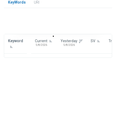
KeyWords
URl
Signin To View Up To 100 Keywords
Signin With:
Google
Keyword
Current
Yesterday
SV
Tre
5/8/2026
5/8/2026