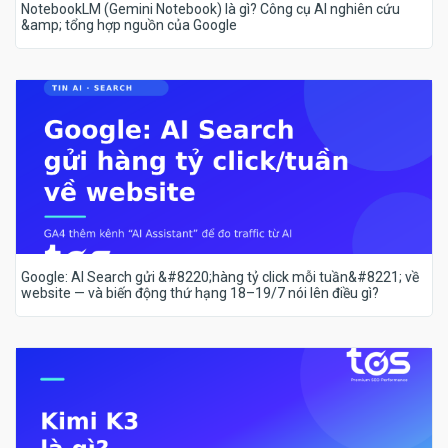
NotebookLM (Gemini Notebook) là gì? Công cụ AI nghiên cứu
&amp; tổng hợp nguồn của Google
Google: AI Search gửi &#8220;hàng tỷ click mỗi tuần&#8221; về
website — và biến động thứ hạng 18–19/7 nói lên điều gì?