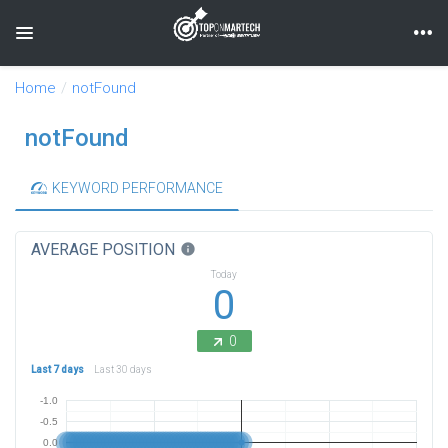
Toggle navigation
Home
notFound
notFound
KEYWORD PERFORMANCE
AVERAGE POSITION
info
Today
0
0
Last 7 days
Last 30 days
-1.0
-0.5
0.0