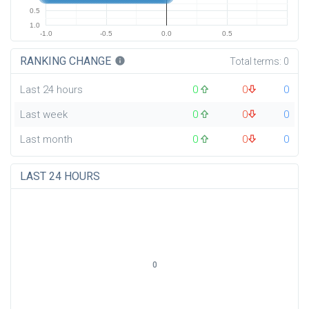
0.5
1.0
-1.0
-0.5
0.0
0.5
RANKING CHANGE
info
Total terms:
0
Last 24 hours
0
0
0
Last week
0
0
0
Last month
0
0
0
LAST 24 HOURS
0