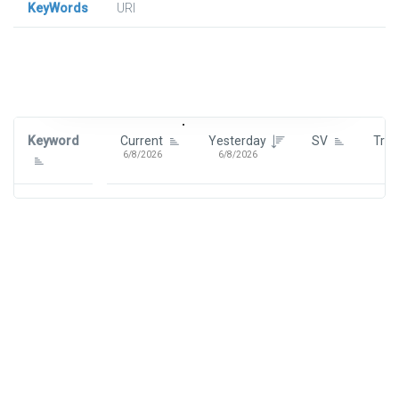
KeyWords
URl
Signin To View Up To 100 Keywords
Signin With:
Google
Keyword
Current
Yesterday
SV
Tre
6/8/2026
6/8/2026