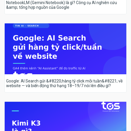
NotebookLM (Gemini Notebook) là gì? Công cụ AI nghiên cứu
&amp; tổng hợp nguồn của Google
Google: AI Search gửi &#8220;hàng tỷ click mỗi tuần&#8221; về
website — và biến động thứ hạng 18–19/7 nói lên điều gì?