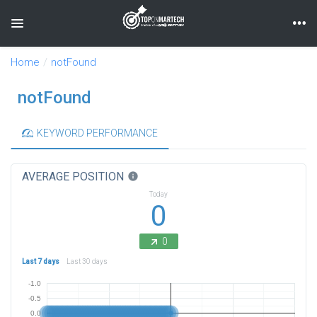
Toggle navigation
Home
notFound
notFound
KEYWORD PERFORMANCE
AVERAGE POSITION
info
Today
0
0
Last 7 days
Last 30 days
-1.0
-0.5
0.0