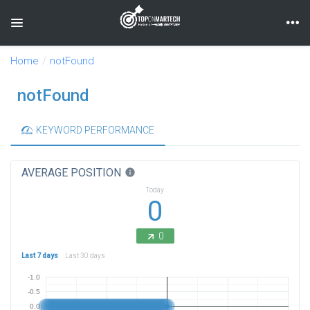
Toggle navigation
Home
notFound
notFound
KEYWORD PERFORMANCE
AVERAGE POSITION
info
Today
0
0
Last 7 days
Last 30 days
-1.0
-0.5
0.0