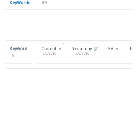
KeyWords
URl
Signin To View Up To 100 Keywords
Signin With:
Google
Keyword
Current
Yesterday
SV
Tre
5/8/2026
5/8/2026