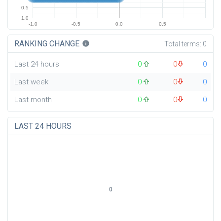
0.5
1.0
-1.0
-0.5
0.0
0.5
RANKING CHANGE
info
Total terms:
0
Last 24 hours
0
0
0
Last week
0
0
0
Last month
0
0
0
LAST 24 HOURS
0