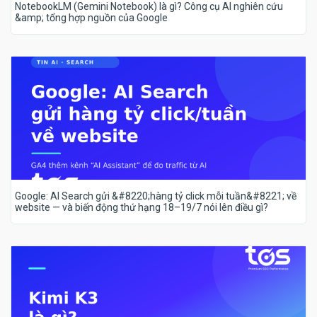
NotebookLM (Gemini Notebook) là gì? Công cụ AI nghiên cứu
&amp; tổng hợp nguồn của Google
Google: AI Search gửi &#8220;hàng tỷ click mỗi tuần&#8221; về
website — và biến động thứ hạng 18–19/7 nói lên điều gì?