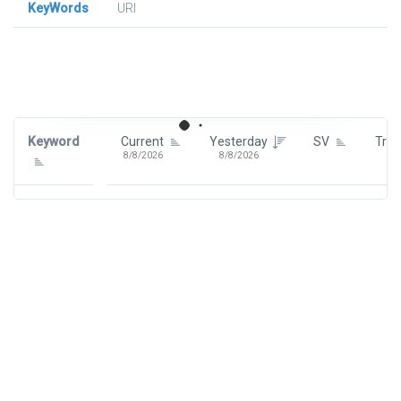
KeyWords
URl
Signin To View Up To 100 Keywords
Signin With:
Google
Keyword
Current
Yesterday
SV
Tre
8/8/2026
8/8/2026