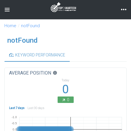
Toggle navigation
Home
notFound
notFound
KEYWORD PERFORMANCE
AVERAGE POSITION
info
Today
0
0
Last 7 days
Last 30 days
-1.0
-0.5
0.0