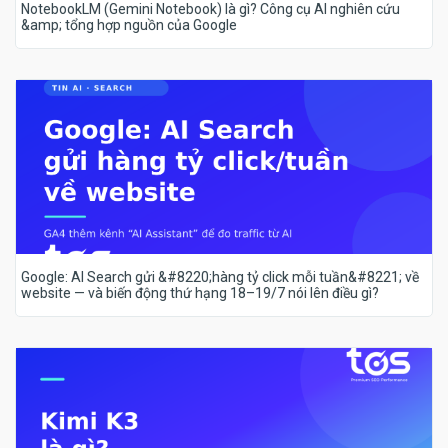
NotebookLM (Gemini Notebook) là gì? Công cụ AI nghiên cứu
&amp; tổng hợp nguồn của Google
Google: AI Search gửi &#8220;hàng tỷ click mỗi tuần&#8221; về
website — và biến động thứ hạng 18–19/7 nói lên điều gì?