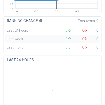
0.5
1.0
-1.0
-0.5
0.0
0.5
RANKING CHANGE
info
Total terms:
0
Last 24 hours
0
0
0
Last week
0
0
0
Last month
0
0
0
LAST 24 HOURS
0