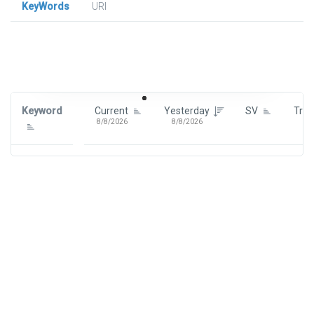
KeyWords
URl
Signin To View Up To 100 Keywords
Signin With:
Google
Keyword
Current
Yesterday
SV
Tre
8/8/2026
8/8/2026