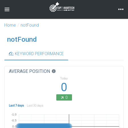
Toggle navigation
Home
notFound
notFound
KEYWORD PERFORMANCE
AVERAGE POSITION
info
Today
0
0
Last 7 days
Last 30 days
-1.0
-0.5
0.0