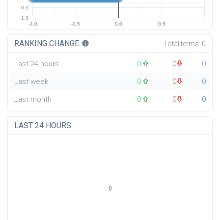
0.5
1.0
-1.0
-0.5
0.0
0.5
RANKING CHANGE
info
Total terms:
0
Last 24 hours
0
0
0
Last week
0
0
0
Last month
0
0
0
LAST 24 HOURS
0