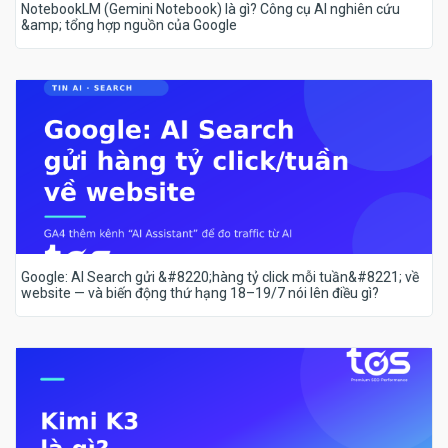
NotebookLM (Gemini Notebook) là gì? Công cụ AI nghiên cứu
&amp; tổng hợp nguồn của Google
Google: AI Search gửi &#8220;hàng tỷ click mỗi tuần&#8221; về
website — và biến động thứ hạng 18–19/7 nói lên điều gì?